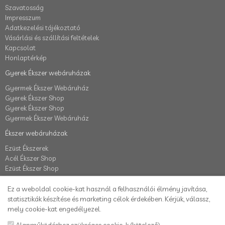
Szavatosság
Impresszum
Adatkezelési tájékoztató
Vásárlási és szállítási feltételek
Kapcsolat
Honlaptérkép
Gyerek Ékszer webáruházak
Gyermek Ékszer Webáruház
Gyerek Ékszer Shop
Gyerek Ékszer Shop
Gyermek Ékszer Webáruház
Ékszer webáruházak
Ezüst Ékszerek
Acél Ékszer Shop
Ezüst Ékszer Shop
Fiók
Ez a weboldal cookie-kat használ a felhasználói élmény javítása,
Fiók
statisztikák készítése és marketing célok érdekében. Kérjük, válassz,
Elállás a szerződéstől
mely cookie-kat engedélyezel.
Rendelés követés