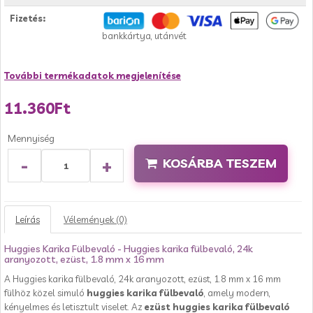
Fizetés:
bankkártya, utánvét
További termékadatok megjelenítése
11.360Ft
Mennyiség
-
+
KOSÁRBA TESZEM
Leírás
Vélemények (0)
Huggies Karika Fülbevaló - Huggies karika fülbevaló, 24k
aranyozott, ezüst, 1.8 mm x 16 mm
A Huggies karika fülbevaló, 24k aranyozott, ezüst, 1.8 mm x 16 mm
fülhöz közel simuló
huggies karika fülbevaló
, amely modern,
kényelmes és letisztult viselet. Az
ezüst huggies karika fülbevaló