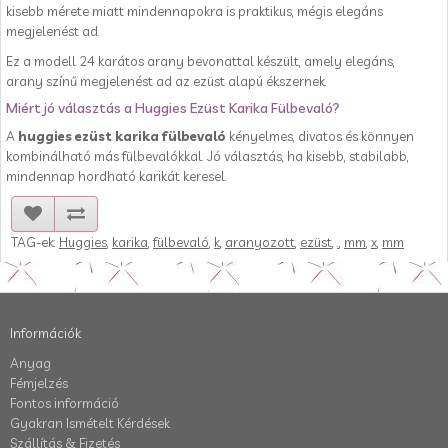
kisebb mérete miatt mindennapokra is praktikus, mégis elegáns
megjelenést ad.
Ez a modell 24 karátos arany bevonattal készült, amely elegáns,
arany színű megjelenést ad az ezüst alapú ékszernek.
Miért jó választás a Huggies Ezüst Karika Fülbevaló?
A
huggies ezüst karika fülbevaló
kényelmes, divatos és könnyen
kombinálható más fülbevalókkal. Jó választás, ha kisebb, stabilabb,
mindennap hordható karikát keresel.
TAG-ek:
Huggies
,
karika
,
fülbevaló
,
k
,
aranyozott
,
ezüst
,
.
,
mm
,
x
,
mm
Információk
Anyag
Fémjelzés
Fontos információ
Gyakran Ismételt Kérdések
Szállítás & Fizetés