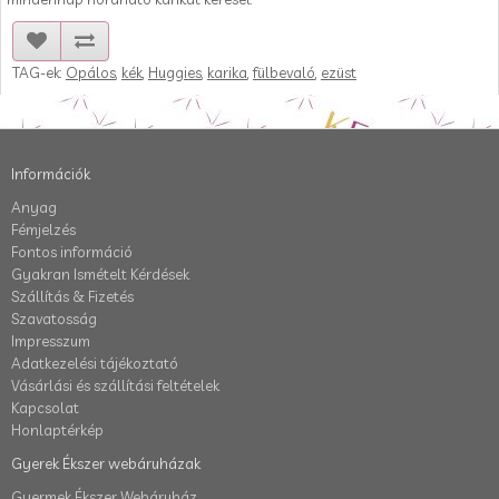
TAG-ek:
Opálos
,
kék
,
Huggies
,
karika
,
fülbevaló
,
ezüst
Információk
Anyag
Fémjelzés
Fontos információ
Gyakran Ismételt Kérdések
Szállítás & Fizetés
Szavatosság
Impresszum
Adatkezelési tájékoztató
Vásárlási és szállítási feltételek
Kapcsolat
Honlaptérkép
Gyerek Ékszer webáruházak
Gyermek Ékszer Webáruház