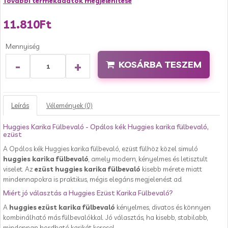
További termékadatok megjelenítése
11.810Ft
Mennyiség
-
+
KOSÁRBA TESZEM
Leírás
Vélemények (0)
Huggies Karika Fülbevaló - Opálos kék Huggies karika fülbevaló,
ezüst
A Opálos kék Huggies karika fülbevaló, ezüst fülhöz közel simuló
huggies karika fülbevaló
, amely modern, kényelmes és letisztult
viselet. Az
ezüst huggies karika fülbevaló
kisebb mérete miatt
mindennapokra is praktikus, mégis elegáns megjelenést ad.
Miért jó választás a Huggies Ezüst Karika Fülbevaló?
A
huggies ezüst karika fülbevaló
kényelmes, divatos és könnyen
kombinálható más fülbevalókkal. Jó választás, ha kisebb, stabilabb,
mindennap hordható karikát keresel.