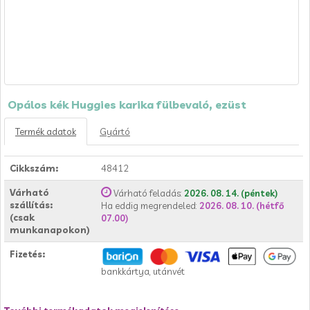
Opálos kék Huggies karika fülbevaló, ezüst
Termék adatok
Gyártó
Cikkszám:
48412
Várható
Várható feladás:
2026. 08. 14. (péntek)
szállítás:
Ha eddig megrendeled:
2026. 08. 10. (hétfő
(csak
07.00)
munkanapokon)
Fizetés:
bankkártya, utánvét