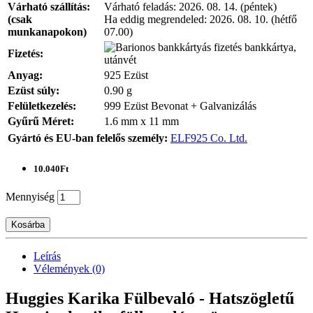
Várható szállítás:
Várható feladás:
2026. 08. 14. (péntek)
(csak
Ha eddig megrendeled:
2026. 08. 10. (hétfő
munkanapokon)
07.00)
bankkártya,
Fizetés:
utánvét
Anyag:
925 Ezüst
Ezüst súly:
0.90 g
Felületkezelés:
999 Ezüst Bevonat + Galvanizálás
Gyűrű Méret:
1.6 mm x 11 mm
Gyártó és EU-ban felelős személy:
ELF925 Co. Ltd.
10.040Ft
Mennyiség
Kosárba
Leírás
Vélemények (0)
Huggies Karika Fülbevaló - Hatszögletű