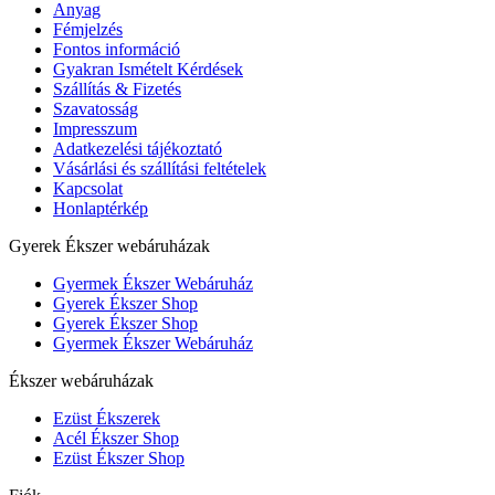
Anyag
Fémjelzés
Fontos információ
Gyakran Ismételt Kérdések
Szállítás & Fizetés
Szavatosság
Impresszum
Adatkezelési tájékoztató
Vásárlási és szállítási feltételek
Kapcsolat
Honlaptérkép
Gyerek Ékszer webáruházak
Gyermek Ékszer Webáruház
Gyerek Ékszer Shop
Gyerek Ékszer Shop
Gyermek Ékszer Webáruház
Ékszer webáruházak
Ezüst Ékszerek
Acél Ékszer Shop
Ezüst Ékszer Shop