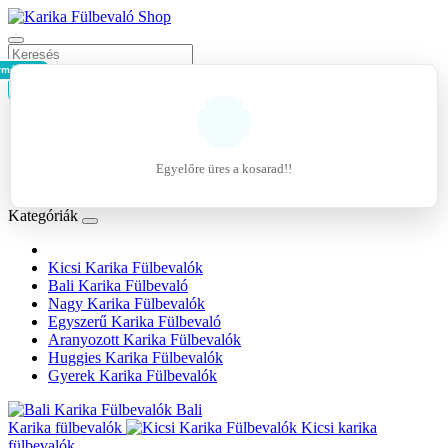
rmék - 0Ft
Kosár
Belépés
Regisztráció
Egyelőre üres a kosarad!!
Kívánságlista (0)
Kategóriák
Kicsi Karika Fülbevalók
Bali Karika Fülbevaló
Nagy Karika Fülbevalók
Egyszerű Karika Fülbevaló
Aranyozott Karika Fülbevalók
Huggies Karika Fülbevalók
Gyerek Karika Fülbevalók
Bali
Karika fülbevalók
Kicsi karika
fülbevalók