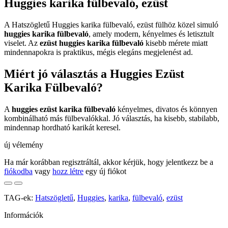
Huggies karika fülbevaló, ezüst
A Hatszögletű Huggies karika fülbevaló, ezüst fülhöz közel simuló
huggies karika fülbevaló
, amely modern, kényelmes és letisztult
viselet. Az
ezüst huggies karika fülbevaló
kisebb mérete miatt
mindennapokra is praktikus, mégis elegáns megjelenést ad.
Miért jó választás a Huggies Ezüst
Karika Fülbevaló?
A
huggies ezüst karika fülbevaló
kényelmes, divatos és könnyen
kombinálható más fülbevalókkal. Jó választás, ha kisebb, stabilabb,
mindennap hordható karikát keresel.
új vélemény
Ha már korábban regisztráltál, akkor kérjük, hogy jelentkezz be a
fiókodba
vagy
hozz létre
egy új fiókot
TAG-ek:
Hatszögletű
,
Huggies
,
karika
,
fülbevaló
,
ezüst
Információk