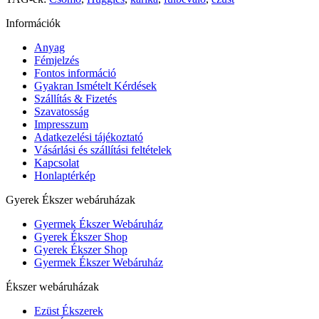
Információk
Anyag
Fémjelzés
Fontos információ
Gyakran Ismételt Kérdések
Szállítás & Fizetés
Szavatosság
Impresszum
Adatkezelési tájékoztató
Vásárlási és szállítási feltételek
Kapcsolat
Honlaptérkép
Gyerek Ékszer webáruházak
Gyermek Ékszer Webáruház
Gyerek Ékszer Shop
Gyerek Ékszer Shop
Gyermek Ékszer Webáruház
Ékszer webáruházak
Ezüst Ékszerek