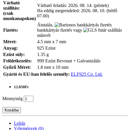
Várható
Várható feladás:
2026. 08. 14. (péntek)
szállítás:
Ha eddig megrendeled:
2026. 08. 10. (hétfő
(csak
07.00)
munkanapokon)
Átutalás,
Fizetés:
bankkártyás fizetés vagy
utánvét
Méret:
4.5 mm x 7 mm
Anyag:
925 Ezüst
Ezüst súly:
1.35 g
Felületkezelés:
999 Ezüst Bevonat + Galvanizálás
Gyűrű Méret:
1.8 mm x 10 mm
Gyártó és EU-ban felelős személy:
ELF925 Co. Ltd.
12.050Ft
Mennyiség
Kosárba
Leírás
Vélemények (0)