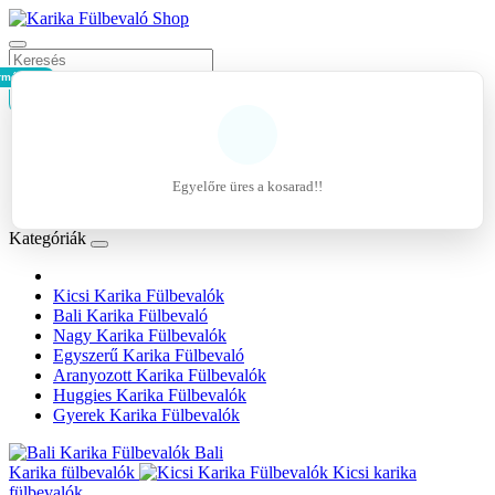
rmék - 0Ft
Kosár
Belépés
Regisztráció
Egyelőre üres a kosarad!!
Kívánságlista (0)
Kategóriák
Kicsi Karika Fülbevalók
Bali Karika Fülbevaló
Nagy Karika Fülbevalók
Egyszerű Karika Fülbevaló
Aranyozott Karika Fülbevalók
Huggies Karika Fülbevalók
Gyerek Karika Fülbevalók
Bali
Karika fülbevalók
Kicsi karika
fülbevalók