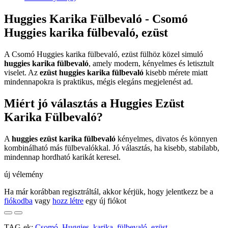
Huggies Karika Fülbevaló - Csomó
Huggies karika fülbevaló, ezüst
A Csomó Huggies karika fülbevaló, ezüst fülhöz közel simuló
huggies karika fülbevaló
, amely modern, kényelmes és letisztult
viselet. Az
ezüst huggies karika fülbevaló
kisebb mérete miatt
mindennapokra is praktikus, mégis elegáns megjelenést ad.
Miért jó választás a Huggies Ezüst
Karika Fülbevaló?
A
huggies ezüst karika fülbevaló
kényelmes, divatos és könnyen
kombinálható más fülbevalókkal. Jó választás, ha kisebb, stabilabb,
mindennap hordható karikát keresel.
új vélemény
Ha már korábban regisztráltál, akkor kérjük, hogy jelentkezz be a
fiókodba
vagy
hozz létre
egy új fiókot
TAG-ek:
Csomó
,
Huggies
,
karika
,
fülbevaló
,
ezüst