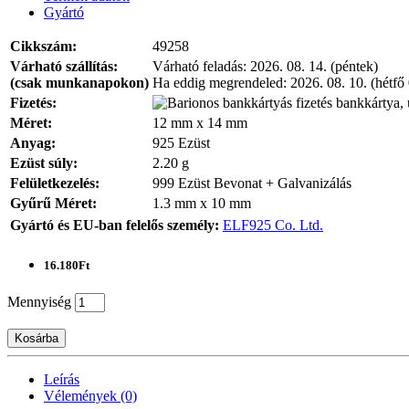
Gyártó
Cikkszám:
49258
Várható szállítás:
Várható feladás:
2026. 08. 14. (péntek)
(csak munkanapokon)
Ha eddig megrendeled:
2026. 08. 10. (hétfő
Fizetés:
bankkártya, 
Méret:
12 mm x 14 mm
Anyag:
925 Ezüst
Ezüst súly:
2.20 g
Felületkezelés:
999 Ezüst Bevonat + Galvanizálás
Gyűrű Méret:
1.3 mm x 10 mm
Gyártó és EU-ban felelős személy:
ELF925 Co. Ltd.
16.180Ft
Mennyiség
Kosárba
Leírás
Vélemények (0)