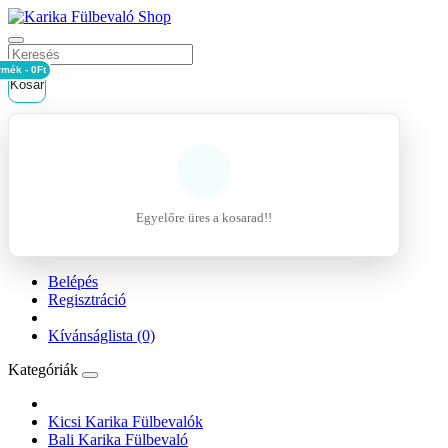
rmék - 0Ft
Kosár
Egyelőre üres a kosarad!!
Belépés
Regisztráció
Kívánságlista (0)
Kategóriák
Kicsi Karika Fülbevalók
Bali Karika Fülbevaló