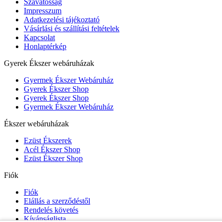
Szavatosság
Impresszum
Adatkezelési tájékoztató
Vásárlási és szállítási feltételek
Kapcsolat
Honlaptérkép
Gyerek Ékszer webáruházak
Gyermek Ékszer Webáruház
Gyerek Ékszer Shop
Gyerek Ékszer Shop
Gyermek Ékszer Webáruház
Ékszer webáruházak
Ezüst Ékszerek
Acél Ékszer Shop
Ezüst Ékszer Shop
Fiók
Fiók
Elállás a szerződéstől
Rendelés követés
Kívánságlista