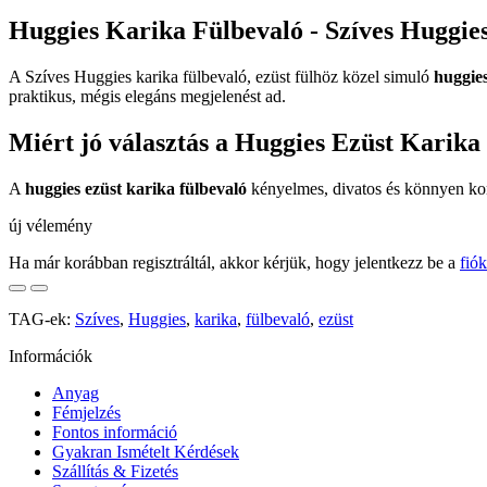
Huggies Karika Fülbevaló - Szíves Huggies
A Szíves Huggies karika fülbevaló, ezüst fülhöz közel simuló
huggies
praktikus, mégis elegáns megjelenést ad.
Miért jó választás a Huggies Ezüst Karika
A
huggies ezüst karika fülbevaló
kényelmes, divatos és könnyen komb
új vélemény
Ha már korábban regisztráltál, akkor kérjük, hogy jelentkezz be a
fió
TAG-ek:
Szíves
,
Huggies
,
karika
,
fülbevaló
,
ezüst
Információk
Anyag
Fémjelzés
Fontos információ
Gyakran Ismételt Kérdések
Szállítás & Fizetés