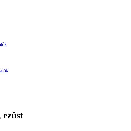
alók
valók
 ezüst