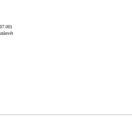
 07.00)
utánvét