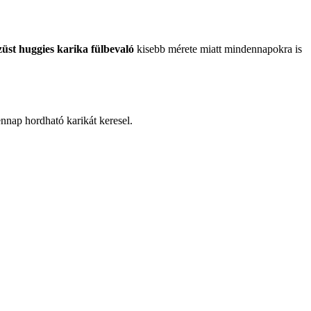
züst huggies karika fülbevaló
kisebb mérete miatt mindennapokra is
nnap hordható karikát keresel.