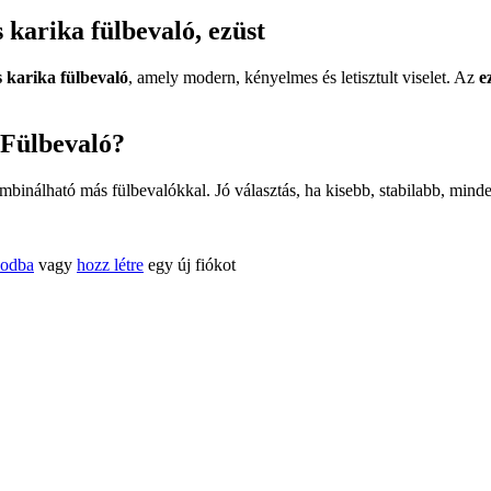
 karika fülbevaló, ezüst
 karika fülbevaló
, amely modern, kényelmes és letisztult viselet. Az
e
 Fülbevaló?
inálható más fülbevalókkal. Jó választás, ha kisebb, stabilabb, minde
kodba
vagy
hozz létre
egy új fiókot