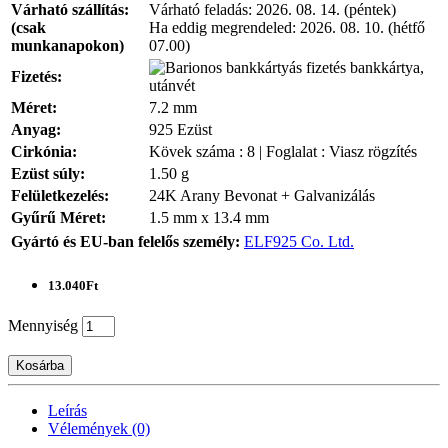
Várható szállítás:
Várható feladás:
2026. 08. 14. (péntek)
(csak
Ha eddig megrendeled:
2026. 08. 10. (hétfő
munkanapokon)
07.00)
bankkártya,
Fizetés:
utánvét
Méret:
7.2 mm
Anyag:
925 Ezüst
Cirkónia:
Kövek száma : 8 | Foglalat : Viasz rögzítés
Ezüst súly:
1.50 g
Felületkezelés:
24K Arany Bevonat + Galvanizálás
Gyűrű Méret:
1.5 mm x 13.4 mm
Gyártó és EU-ban felelős személy:
ELF925 Co. Ltd.
13.040Ft
Mennyiség
Kosárba
Leírás
Vélemények (0)