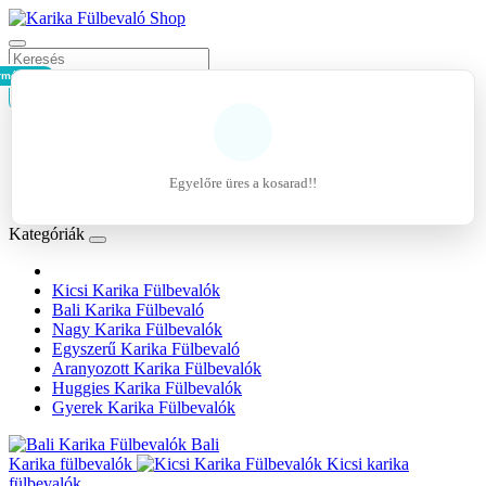
rmék - 0Ft
Kosár
Belépés
Regisztráció
Egyelőre üres a kosarad!!
Kívánságlista (0)
Kategóriák
Kicsi Karika Fülbevalók
Bali Karika Fülbevaló
Nagy Karika Fülbevalók
Egyszerű Karika Fülbevaló
Aranyozott Karika Fülbevalók
Huggies Karika Fülbevalók
Gyerek Karika Fülbevalók
Bali
Karika fülbevalók
Kicsi karika
fülbevalók