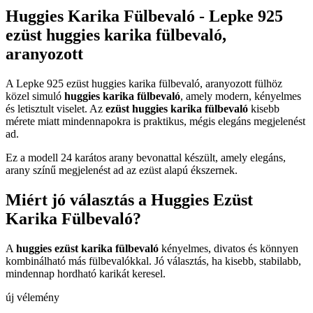
Huggies Karika Fülbevaló - Lepke 925
ezüst huggies karika fülbevaló,
aranyozott
A Lepke 925 ezüst huggies karika fülbevaló, aranyozott fülhöz
közel simuló
huggies karika fülbevaló
, amely modern, kényelmes
és letisztult viselet. Az
ezüst huggies karika fülbevaló
kisebb
mérete miatt mindennapokra is praktikus, mégis elegáns megjelenést
ad.
Ez a modell 24 karátos arany bevonattal készült, amely elegáns,
arany színű megjelenést ad az ezüst alapú ékszernek.
Miért jó választás a Huggies Ezüst
Karika Fülbevaló?
A
huggies ezüst karika fülbevaló
kényelmes, divatos és könnyen
kombinálható más fülbevalókkal. Jó választás, ha kisebb, stabilabb,
mindennap hordható karikát keresel.
új vélemény