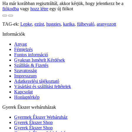
Ha már korábban regisztráltál, akkor kérjük, hogy jelentkezz be a
fiókodba
vagy
hozz létre
egy új fiókot
TAG-ek:
Lepke
,
ezüst
,
huggies
,
karika
,
fülbevaló
,
aranyozott
Információk
Anyag
Fémjelzés
Fontos információ
Gyakran Ismételt Kérdések
Szállítás & Fizetés
Szavatosság
Impresszum
Adatkezelési tájékoztató
Vásárlási és szállítási feltételek
Kapcsolat
Honlaptérkép
Gyerek Ékszer webáruházak
Gyermek Ékszer Webáruház
Gyerek Ékszer Shop
Gyerek Ékszer Shop