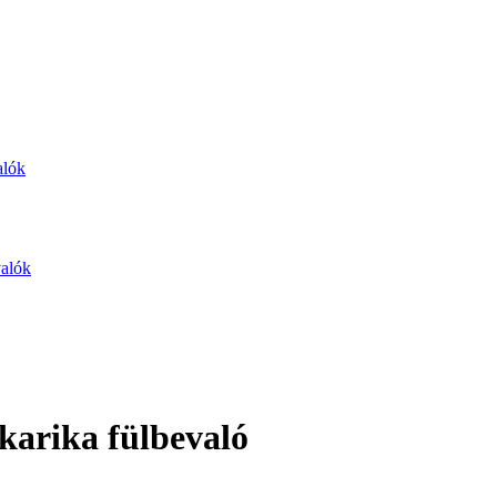
alók
valók
 karika fülbevaló