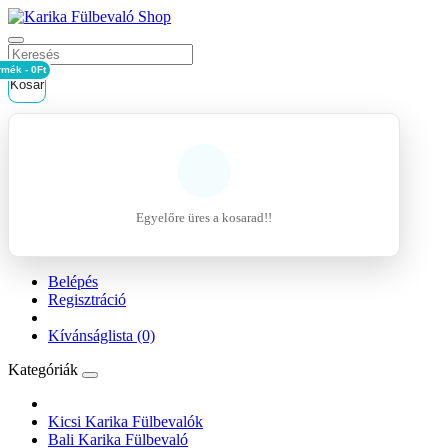
rmék - 0Ft
Kosár
Egyelőre üres a kosarad!!
Belépés
Regisztráció
Kívánságlista (0)
Kategóriák
Kicsi Karika Fülbevalók
Bali Karika Fülbevaló