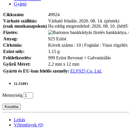
Gyártó
Cikkszám:
49924
Várható szállítás:
Várható feladás:
2026. 08. 14. (péntek)
(csak munkanapokon)
Ha eddig megrendeled:
2026. 08. 10. (hétfő
Fizetés:
bankkártya, 
Anyag:
925 Ezüst
Cirkónia:
Kövek száma : 10 | Foglalat : Viasz rögzítés
Ezüst súly:
1.15 g
Felületkezelés:
999 Ezüst Bevonat + Galvanizálás
Gyűrű Méret:
2.2 mm x 12 mm
Gyártó és EU-ban felelős személy:
ELF925 Co. Ltd.
11.310Ft
Mennyiség
Kosárba
Leírás
Vélemények (0)