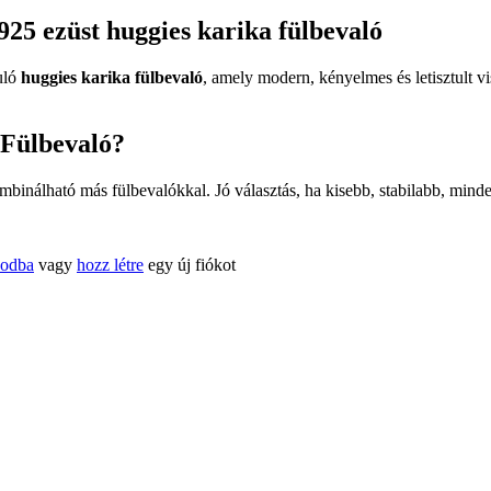
925 ezüst huggies karika fülbevaló
uló
huggies karika fülbevaló
, amely modern, kényelmes és letisztult v
 Fülbevaló?
inálható más fülbevalókkal. Jó választás, ha kisebb, stabilabb, minde
kodba
vagy
hozz létre
egy új fiókot