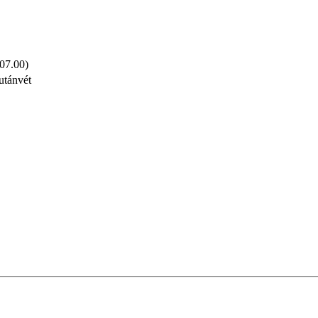
 07.00)
utánvét