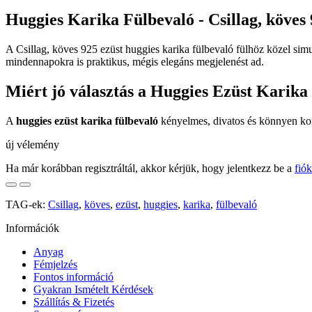
Huggies Karika Fülbevaló - Csillag, köves 
A Csillag, köves 925 ezüst huggies karika fülbevaló fülhöz közel sim
mindennapokra is praktikus, mégis elegáns megjelenést ad.
Miért jó választás a Huggies Ezüst Karika
A
huggies ezüst karika fülbevaló
kényelmes, divatos és könnyen komb
új vélemény
Ha már korábban regisztráltál, akkor kérjük, hogy jelentkezz be a
fió
TAG-ek:
Csillag
,
köves
,
ezüst
,
huggies
,
karika
,
fülbevaló
Információk
Anyag
Fémjelzés
Fontos információ
Gyakran Ismételt Kérdések
Szállítás & Fizetés