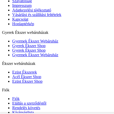
Szavatosság
Impresszum
Adatkezelési tájékoztató
Vásárlási és szállítási feltételek
Kapcsolat
Honlaptérkép
Gyerek Ékszer webáruházak
Gyermek Ékszer Webáruház
Gyerek Ékszer Shop
Gyerek Ékszer Shop
Gyermek Ékszer Webáruház
Ékszer webáruházak
Ezüst Ékszerek
Acél Ékszer Shop
Ezüst Ékszer Shop
Fiók
Fiók
Elállás a szerződéstől
Rendelés követés
Kívánságlista