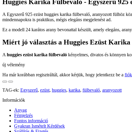
Huggies Karika Fülbevaló - Egyszerű 925 e
A Egyszerű 925 ezüst huggies karika fülbevaló, aranyozott fülhöz kö
mindennapokra is praktikus, mégis elegáns megjelenést ad.
Ez a modell 24 karátos arany bevonattal készült, amely elegáns, arany
Miért jó választás a Huggies Ezüst Karika
A
huggies ezüst karika fülbevaló
kényelmes, divatos és könnyen komb
új vélemény
Ha már korábban regisztráltál, akkor kérjük, hogy jelentkezz be a
fió
TAG-ek:
Egyszerű
,
ezüst
,
huggies
,
karika
,
fülbevaló
,
aranyozott
Információk
Anyag
Fémjelzés
Fontos információ
Gyakran Ismételt Kérdések
Szállítás & Fizetés