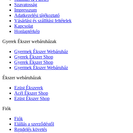
Szavatosság
Impresszum
Adatkezelési tájékoztató
Vásárlási és szállítási feltételek
Kapcsolat
Honlaptérkép
Gyerek Ékszer webáruházak
Gyermek Ékszer Webáruház
Gyerek Ékszer Shop
Gyerek Ékszer Shop
Gyermek Ékszer Webáruház
Ékszer webáruházak
Ezüst Ékszerek
Acél Ékszer Shop
Ezüst Ékszer Shop
Fiók
Fiók
Elállás a szerződéstől
Rendelés követés