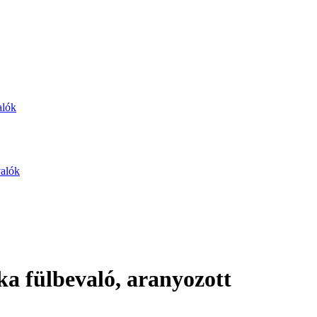
alók
valók
ka fülbevaló, aranyozott