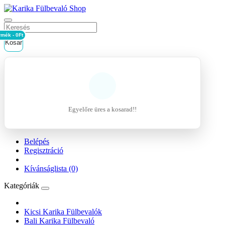
rmék - 0Ft
Kosár
Egyelőre üres a kosarad!!
Belépés
Regisztráció
Kívánságlista (0)
Kategóriák
Kicsi Karika Fülbevalók
Bali Karika Fülbevaló