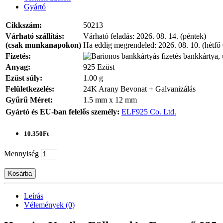
Gyártó
Cikkszám:
50213
Várható szállítás:
Várható feladás:
2026. 08. 14. (péntek)
(csak munkanapokon)
Ha eddig megrendeled:
2026. 08. 10. (hétfő
Fizetés:
bankkártya, 
Anyag:
925 Ezüst
Ezüst súly:
1.00 g
Felületkezelés:
24K Arany Bevonat + Galvanizálás
Gyűrű Méret:
1.5 mm x 12 mm
Gyártó és EU-ban felelős személy:
ELF925 Co. Ltd.
10.350Ft
Mennyiség
Kosárba
Leírás
Vélemények (0)