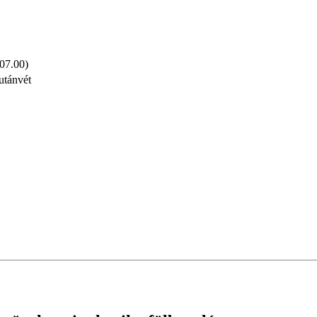
 07.00)
utánvét