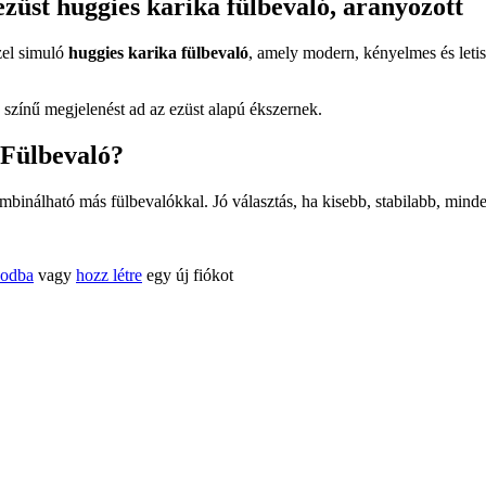
züst huggies karika fülbevaló, aranyozott
zel simuló
huggies karika fülbevaló
, amely modern, kényelmes és letis
 színű megjelenést ad az ezüst alapú ékszernek.
 Fülbevaló?
inálható más fülbevalókkal. Jó választás, ha kisebb, stabilabb, minde
kodba
vagy
hozz létre
egy új fiókot