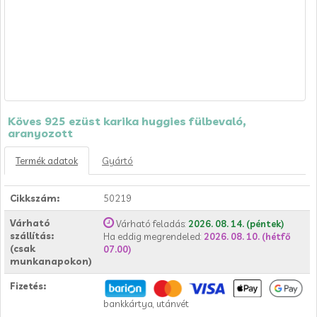
Köves 925 ezüst karika huggies fülbevaló,
aranyozott
Termék adatok
Gyártó
Cikkszám:
50219
Várható
Várható feladás:
2026. 08. 14. (péntek)
szállítás:
Ha eddig megrendeled:
2026. 08. 10. (hétfő
(csak
07.00)
munkanapokon)
Fizetés:
bankkártya, utánvét