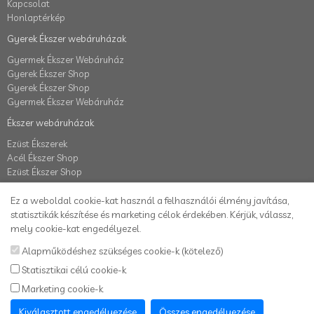
Kapcsolat
Honlaptérkép
Gyerek Ékszer webáruházak
Gyermek Ékszer Webáruház
Gyerek Ékszer Shop
Gyerek Ékszer Shop
Gyermek Ékszer Webáruház
Ékszer webáruházak
Ezüst Ékszerek
Acél Ékszer Shop
Ezüst Ékszer Shop
Fiók
Ez a weboldal cookie-kat használ a felhasználói élmény javítása,
Fiók
statisztikák készítése és marketing célok érdekében. Kérjük, válassz,
Elállás a szerződéstől
mely cookie-kat engedélyezel.
Rendelés követés
Alapműködéshez szükséges cookie-k (kötelező)
Kívánságlista
Statisztikai célú cookie-k
Hírlevél
Marketing cookie-k
Karikafülbevaló webáruház
Kiválasztott engedélyezése
Összes engedélyezése