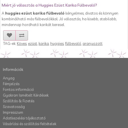
Miért jó választás a Huggies Ezüst Karika Fülbevaló?
A
huggies ezüst karika fülbevaló
kényelmes, divatos és könnyen
kombinálható más fülbevalókkal. Jó választás, ha kisebb, stabilabb,
mindennap hordható karikát keresel.
TAG-ek:
Köves
,
ezüst
,
karika
,
huggies
,
fülbevaló
,
aranyozott
Információk
Anyag
Fémjelzés
Fontos információ
Gyakran Ismételt Kérdések
Szállítás & Fizetés
Szavatosság
Impresszum
Adatkezelési tájékoztató
Vásárlási és szállítási feltételek