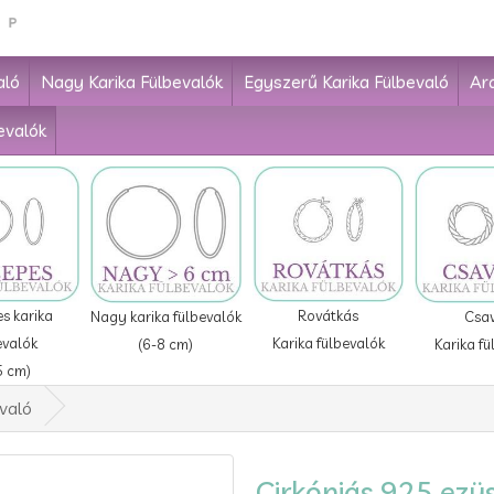
aló
Nagy Karika Fülbevalók
Egyszerű Karika Fülbevaló
Ar
evalók
Rovátkás
s karika
Nagy karika fülbevalók
Csa
Karika fülbevalók
evalók
(6-8 cm)
Karika fü
5 cm)
evaló
Cirkóniás 925 ezüs