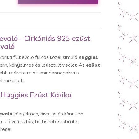
evaló - Cirkóniás 925 ezüst
evaló
karika fülbevaló fülhöz közel simuló
huggies
rn, kényelmes és letisztult viselet. Az
ezüst
ebb mérete miatt mindennapokra is
lenést ad.
 Huggies Ezüst Karika
evaló
kényelmes, divatos és könnyen
 Jó választás, ha kisebb, stabilabb,
resel.