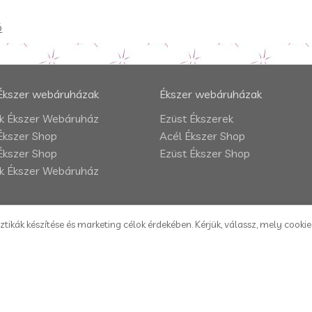
ó
Ékszer webáruházak
Ékszer webáruházak
 Ékszer Webáruház
Ezüst Ékszerek
Ékszer Shop
Acél Ékszer Shop
Ékszer Shop
Ezüst Ékszer Shop
 Ékszer Webáruház
ztikák készítése és marketing célok érdekében. Kérjük, válassz, mely cooki