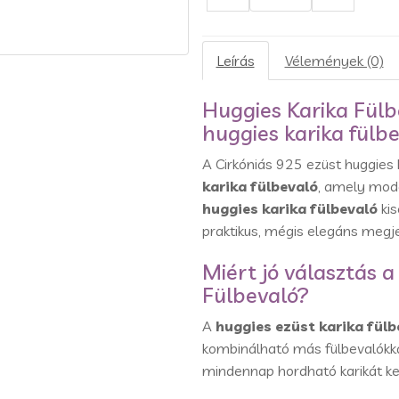
Leírás
Vélemények (0)
Huggies Karika Fülb
huggies karika fülb
A Cirkóniás 925 ezüst huggies 
karika fülbevaló
, amely mode
huggies karika fülbevaló
kis
praktikus, mégis elegáns megje
Miért jó választás a
Fülbevaló?
A
huggies ezüst karika fülb
kombinálható más fülbevalókkal.
mindennap hordható karikát ke