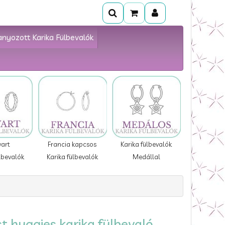
anyozott Karika Fülbevalók
vart
Francia kapcsos
Karika fülbevalók
lbevalók
Karika fülbevalók
Medállal
t huggies karika fülbevaló