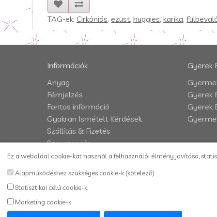
TAG-ek:
Cirkóniás
,
ezüst
,
huggies
,
karika
,
fülbeval
Információk
Gyerek 
Anyag
Gyermek
Fémjelzés
Gyerek 
Fontos információ
Gyerek 
Gyakran Ismételt Kérdések
Gyermek
Szállítás & Fizetés
Szavatosság
Impresszum
Ez a weboldal cookie-kat használ a felhasználói élmény javítása, statis
Adatkezelési tájékoztató
Alapműködéshez szükséges cookie-k (kötelező)
Vásárlási és szállítási feltételek
Statisztikai célú cookie-k
Kapcsolat
Marketing cookie-k
Honlaptérkép