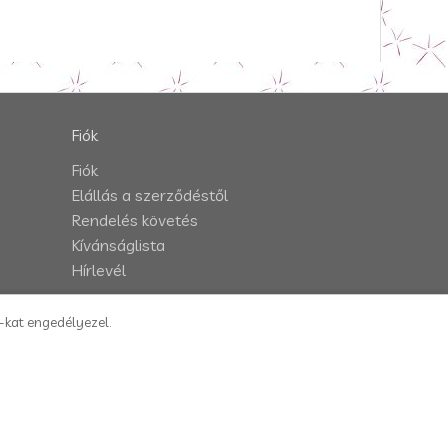
Fiók
Fiók
Elállás a szerződéstől
Rendelés követés
Kívánságlista
Hírlevél
e-kat engedélyezel.