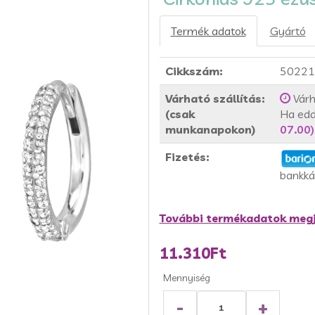
Termék adatok
Gyártó
Cikkszám:
50221
Várható szállítás:
Várh
(csak
Ha edd
munkanapokon)
07.00)
Fizetés:
bankká
További termékadatok megj
11.310Ft
Mennyiség
-
+