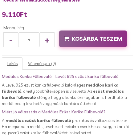
További termékadatok megjelenítése
9.110Ft
Mennyiség
-
+
KOSÁRBA TESZEM
Leírás
Vélemények (0)
Medálos Karika Fülbevaló - Levél 925 ezüst karika fülbevaló
A Levél 925 ezüst karika fülbevaló különleges
medálos karika
fülbevaló
, amely többféleképpen is viselhető. Az
ezüst medálos
karika fülbevaló
előnye, hogy a karika önmagában is hordható, a
medál pedig levehető vagy másik karikára áttehető.
Miért jó választás a Medálos Ezüst Karika Fülbevaló?
A
medálos ezüst karika fülbevaló
praktikus és változatos ékszer.
Ha megunod a medált, leveheted, másikra cserélheted, vagy a karikát
egyszerű ezüst karika fülbevalóként is viselheted.