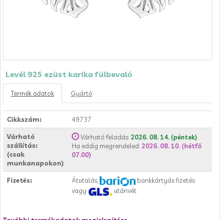
Levél 925 ezüst karika fülbevaló
Termék adatok
Gyártó
Cikkszám:
49737
Várható
Várható feladás:
2026. 08. 14. (péntek)
szállítás:
Ha eddig megrendeled:
2026. 08. 10. (hétfő
(csak
07.00)
munkanapokon)
Fizetés:
Átutalás,
bankkártyás fizetés
vagy
utánvét