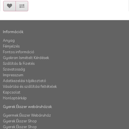
Információk
Anyag
Fémjelzés
Fontos információ
Gyakran Ismételt Kérdések
Szállítás & Fizetés
Szavatosság
Impresszum
Adatkezelési tájékoztató
Vásárlási és szállítási feltételek
Kapcsolat
Honlaptérkép
Gyerek Ékszer webáruházak
Gyermek Ékszer Webáruház
Gyerek Ékszer Shop
Gyerek Ékszer Shop