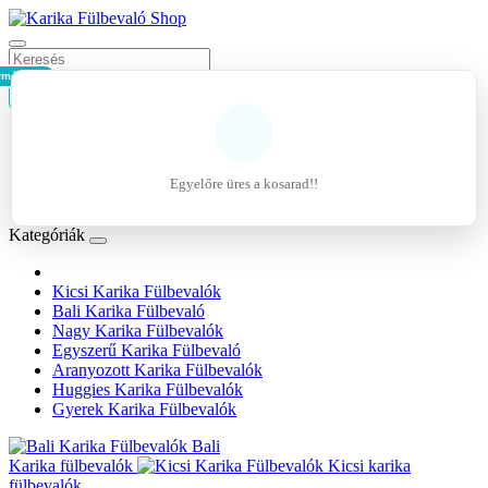
rmék - 0Ft
Kosár
Belépés
Regisztráció
Egyelőre üres a kosarad!!
Kívánságlista (0)
Kategóriák
Kicsi Karika Fülbevalók
Bali Karika Fülbevaló
Nagy Karika Fülbevalók
Egyszerű Karika Fülbevaló
Aranyozott Karika Fülbevalók
Huggies Karika Fülbevalók
Gyerek Karika Fülbevalók
Bali
Karika fülbevalók
Kicsi karika
fülbevalók