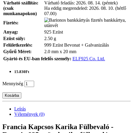
Várható szállítás:
Várható feladás:
2026. 08. 14. (péntek)
(csak
Ha eddig megrendeled:
2026. 08. 10. (hétfő
munkanapokon)
07.00)
bankkártya,
Fizetés:
utánvét
Anyag:
925 Ezüst
Ezüst súly:
2.50 g
Felületkezelés:
999 Ezüst Bevonat + Galvanizálás
Gyűrű Méret:
2.0 mm x 20 mm
Gyártó és EU-ban felelős személy:
ELF925 Co. Ltd.
15.830Ft
Mennyiség
Kosárba
Leírás
Vélemények (0)
Francia Kapcsos Karika Fülbevaló -