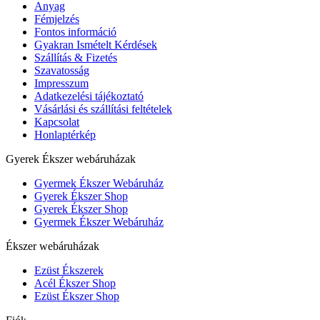
Anyag
Fémjelzés
Fontos információ
Gyakran Ismételt Kérdések
Szállítás & Fizetés
Szavatosság
Impresszum
Adatkezelési tájékoztató
Vásárlási és szállítási feltételek
Kapcsolat
Honlaptérkép
Gyerek Ékszer webáruházak
Gyermek Ékszer Webáruház
Gyerek Ékszer Shop
Gyerek Ékszer Shop
Gyermek Ékszer Webáruház
Ékszer webáruházak
Ezüst Ékszerek
Acél Ékszer Shop
Ezüst Ékszer Shop