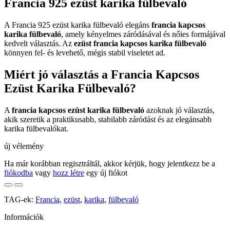
Francia 925 ezüst karika fülbevaló
A Francia 925 ezüst karika fülbevaló elegáns
francia kapcsos
karika fülbevaló
, amely kényelmes záródásával és nőies formájával
kedvelt választás. Az
ezüst francia kapcsos karika fülbevaló
könnyen fel- és levehető, mégis stabil viseletet ad.
Miért jó választás a Francia Kapcsos
Ezüst Karika Fülbevaló?
A
francia kapcsos ezüst karika fülbevaló
azoknak jó választás,
akik szeretik a praktikusabb, stabilabb záródást és az elegánsabb
karika fülbevalókat.
új vélemény
Ha már korábban regisztráltál, akkor kérjük, hogy jelentkezz be a
fiókodba
vagy
hozz létre
egy új fiókot
TAG-ek:
Francia
,
ezüst
,
karika
,
fülbevaló
Információk