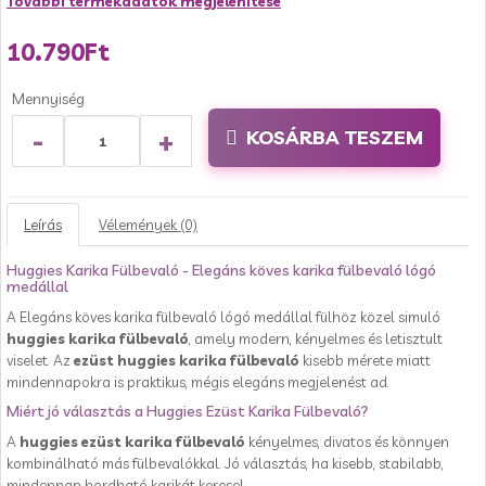
További termékadatok megjelenítése
10.790Ft
Mennyiség
-
+
KOSÁRBA TESZEM
Leírás
Vélemények (0)
Huggies Karika Fülbevaló - Elegáns köves karika fülbevaló lógó
medállal
A Elegáns köves karika fülbevaló lógó medállal fülhöz közel simuló
huggies karika fülbevaló
, amely modern, kényelmes és letisztult
viselet. Az
ezüst huggies karika fülbevaló
kisebb mérete miatt
mindennapokra is praktikus, mégis elegáns megjelenést ad.
Miért jó választás a Huggies Ezüst Karika Fülbevaló?
A
huggies ezüst karika fülbevaló
kényelmes, divatos és könnyen
kombinálható más fülbevalókkal. Jó választás, ha kisebb, stabilabb,
mindennap hordható karikát keresel.