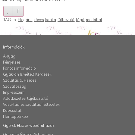
TAG-ek:
Elegáns
,
köves
,
karika
,
fülbevaló
,
lógó
,
medállal
Információk
Anyag
Fémjelzés
Fontos információ
Gyakran Ismételt Kérdések
Szállítás & Fizetés
Szavatosság
Impresszum
Adatkezelési tájékoztató
Vásárlási és szállítási feltételek
Kapcsolat
Honlaptérkép
Gyerek Ékszer webáruházak
Gyermek Ékszer Webáruház