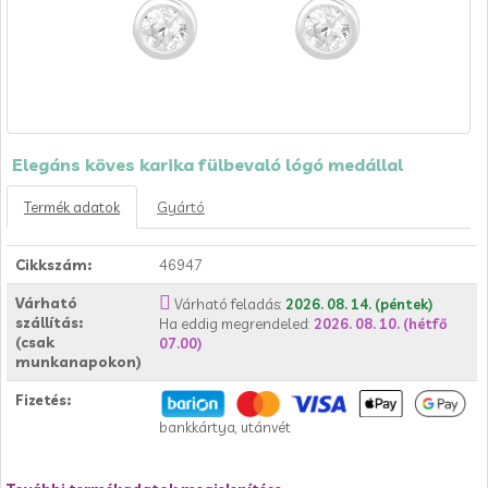
Elegáns köves karika fülbevaló lógó medállal
Termék adatok
Gyártó
Cikkszám:
46947
Várható
Várható feladás:
2026. 08. 14. (péntek)
szállítás:
Ha eddig megrendeled:
2026. 08. 10. (hétfő
(csak
07.00)
munkanapokon)
Fizetés:
bankkártya, utánvét