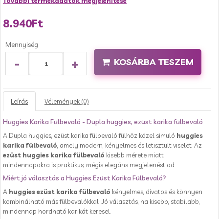
További termékadatok megjelenítése
8.940Ft
Mennyiség
-
+
KOSÁRBA TESZEM
Leírás
Vélemények (0)
Huggies Karika Fülbevaló - Dupla huggies, ezüst karika fülbevaló
A Dupla huggies, ezüst karika fülbevaló fülhöz közel simuló
huggies
karika fülbevaló
, amely modern, kényelmes és letisztult viselet. Az
ezüst huggies karika fülbevaló
kisebb mérete miatt
mindennapokra is praktikus, mégis elegáns megjelenést ad.
Miért jó választás a Huggies Ezüst Karika Fülbevaló?
A
huggies ezüst karika fülbevaló
kényelmes, divatos és könnyen
kombinálható más fülbevalókkal. Jó választás, ha kisebb, stabilabb,
mindennap hordható karikát keresel.