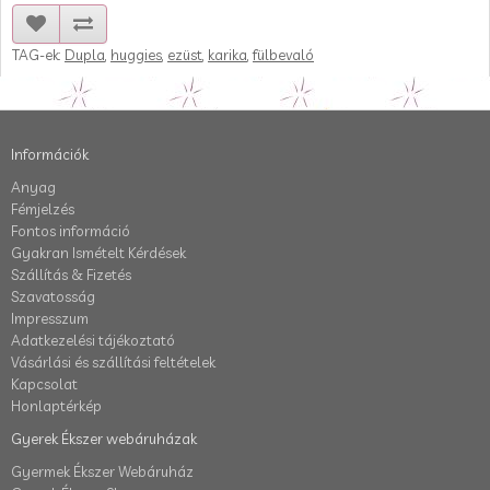
TAG-ek:
Dupla
,
huggies
,
ezüst
,
karika
,
fülbevaló
Információk
Anyag
Fémjelzés
Fontos információ
Gyakran Ismételt Kérdések
Szállítás & Fizetés
Szavatosság
Impresszum
Adatkezelési tájékoztató
Vásárlási és szállítási feltételek
Kapcsolat
Honlaptérkép
Gyerek Ékszer webáruházak
Gyermek Ékszer Webáruház