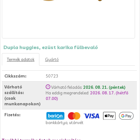
Dupla huggies, ezüst karika fülbevaló
Termék adatok
Gyártó
Cikkszám:
50723
Várható
Várható feladás:
2026. 08. 21. (péntek)
szállítás:
Ha eddig megrendeled:
2026. 08. 17. (hétfő
(csak
07.00)
munkanapokon)
Fizetés:
bankkártya, utánvét