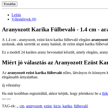
Kosárba
Leírás
Vélemények (0)
Aranyozott Karika Fülbevaló - 1.4 cm - ara
A 1.4 cm - aranyozott, ezüst kicsi karika fülbevaló elegáns
aranyozot
azoknak, akik szeretik az arany hatását, de ezüst alapú karika fülbeva
Ez a modell 24 karátos arany bevonattal készült, amely elegáns, arany
Miért jó választás az Aranyozott Ezüst Ka
Az
aranyozott ezüst karika fülbevaló
nőies, látványos és könnyen k
elegánsabb árnyalatban.
új vélemény
Ha már korábban regisztráltál, akkor kérjük, hogy jelentkezz be a
fió
TAG-ek:
.
,
cm
,
aranyozott
,
ezüst
,
kicsi
,
karika
,
fülbevaló