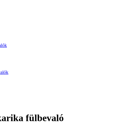
alók
valók
karika fülbevaló