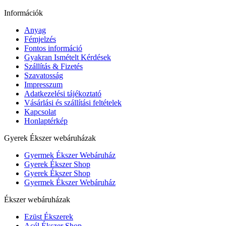
Információk
Anyag
Fémjelzés
Fontos információ
Gyakran Ismételt Kérdések
Szállítás & Fizetés
Szavatosság
Impresszum
Adatkezelési tájékoztató
Vásárlási és szállítási feltételek
Kapcsolat
Honlaptérkép
Gyerek Ékszer webáruházak
Gyermek Ékszer Webáruház
Gyerek Ékszer Shop
Gyerek Ékszer Shop
Gyermek Ékszer Webáruház
Ékszer webáruházak
Ezüst Ékszerek
Acél Ékszer Shop