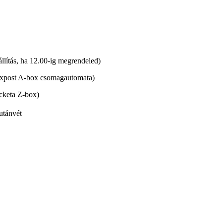
lítás, ha 12.00-ig megrendeled)
xpost A-box csomagautomata)
cketa Z-box)
utánvét