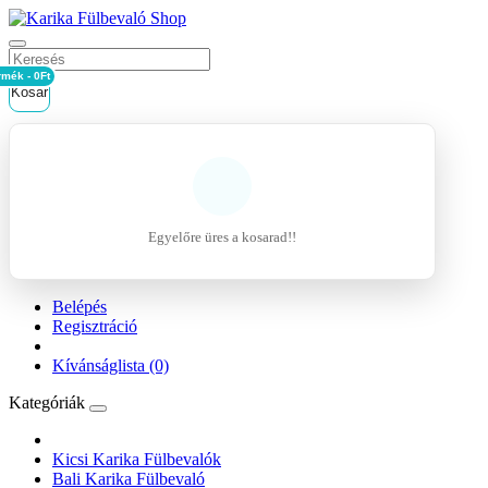
rmék - 0Ft
Kosár
Egyelőre üres a kosarad!!
Belépés
Regisztráció
Kívánságlista (0)
Kategóriák
Kicsi Karika Fülbevalók
Bali Karika Fülbevaló