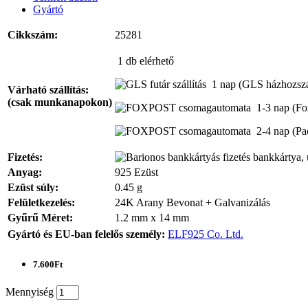
Gyártó
Cikkszám:
25281
1 db
elérhető
1 nap
(GLS házhozszál
Várható szállítás:
(csak munkanapokon)
1-3 nap
(Fo
2-4 nap
(Pa
Fizetés:
bankkártya, 
Anyag:
925 Ezüst
Ezüst súly:
0.45 g
Felületkezelés:
24K Arany Bevonat + Galvanizálás
Gyűrű Méret:
1.2 mm x 14 mm
Gyártó és EU-ban felelős személy:
ELF925 Co. Ltd.
7.600Ft
Mennyiség