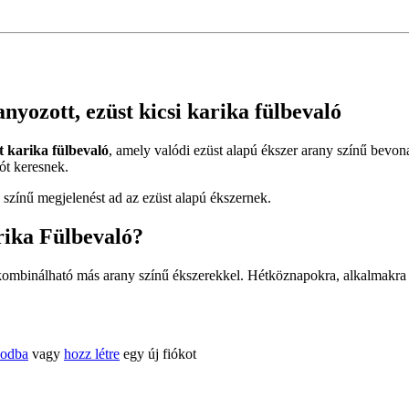
nyozott, ezüst kicsi karika fülbevaló
t karika fülbevaló
, amely valódi ezüst alapú ékszer arany színű bevon
lót keresnek.
 színű megjelenést ad az ezüst alapú ékszernek.
rika Fülbevaló?
ombinálható más arany színű ékszerekkel. Hétköznapokra, alkalmakra és
kodba
vagy
hozz létre
egy új fiókot