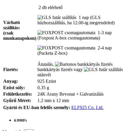
2 db
elérhető
1 nap
(GLS
Várható
házhozszállítás, ha 12.00-ig megrendeled)
szállítás:
1-3 nap
(csak
(Foxpost A-box csomagautomata)
munkanapokon)
2-4 nap
(Packeta Z-box)
Átutalás,
Fizetés:
bankkártyás fizetés vagy
utánvét
Anyag:
925 Ezüst
Ezüst súly:
0.35 g
Felületkezelés:
24K Arany Bevonat + Galvanizálás
Gyűrű Méret:
1.2 mm x 12 mm
Gyártó és EU-ban felelős személy:
ELF925 Co. Ltd.
6.990Ft