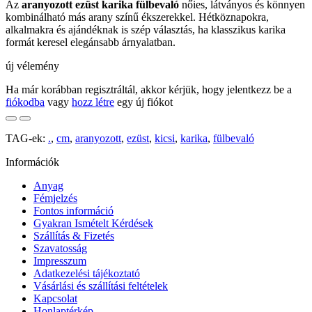
Az
aranyozott ezüst karika fülbevaló
nőies, látványos és könnyen
kombinálható más arany színű ékszerekkel. Hétköznapokra,
alkalmakra és ajándéknak is szép választás, ha klasszikus karika
formát keresel elegánsabb árnyalatban.
új vélemény
Ha már korábban regisztráltál, akkor kérjük, hogy jelentkezz be a
fiókodba
vagy
hozz létre
egy új fiókot
TAG-ek:
.
,
cm
,
aranyozott
,
ezüst
,
kicsi
,
karika
,
fülbevaló
Információk
Anyag
Fémjelzés
Fontos információ
Gyakran Ismételt Kérdések
Szállítás & Fizetés
Szavatosság
Impresszum
Adatkezelési tájékoztató
Vásárlási és szállítási feltételek
Kapcsolat
Honlaptérkép