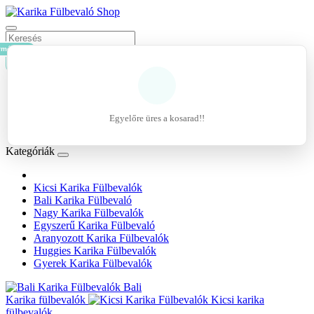
rmék - 0Ft
Kosár
Belépés
Regisztráció
Egyelőre üres a kosarad!!
Kívánságlista (0)
Kategóriák
Kicsi Karika Fülbevalók
Bali Karika Fülbevaló
Nagy Karika Fülbevalók
Egyszerű Karika Fülbevaló
Aranyozott Karika Fülbevalók
Huggies Karika Fülbevalók
Gyerek Karika Fülbevalók
Bali
Karika fülbevalók
Kicsi karika
fülbevalók