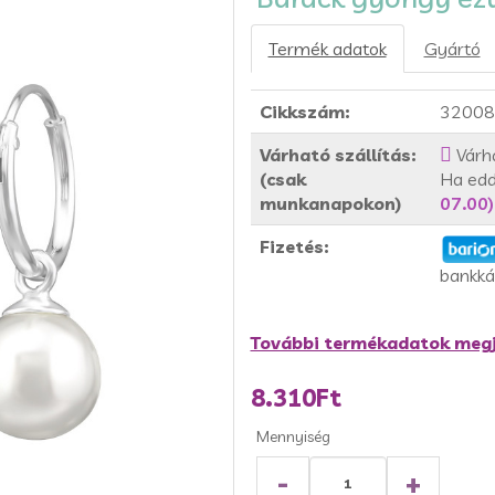
Termék adatok
Gyártó
Cikkszám:
32008
Várható szállítás:
Várh
(csak
Ha edd
munkanapokon)
07.00)
Fizetés:
bankká
További termékadatok megj
8.310Ft
Mennyiség
-
+