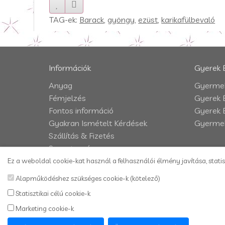
TAG-ek:
Barack
,
gyöngy
,
ezüst
,
karikafülbevaló
Információk
Gyerek 
Anyag
Gyermek
Fémjelzés
Gyerek 
Fontos információ
Gyerek 
Gyakran Ismételt Kérdések
Gyermek
Szállítás & Fizetés
Szavatosság
Impresszum
Ez a weboldal cookie-kat használ a felhasználói élmény javítása, statis
Adatkezelési tájékoztató
Alapműködéshez szükséges cookie-k (kötelező)
Vásárlási és szállítási feltételek
Statisztikai célú cookie-k
Kapcsolat
Marketing cookie-k
Honlaptérkép