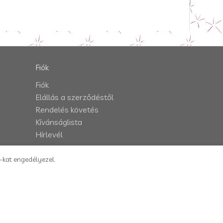
Fiók
Fiók
Elállás a szerződéstől
Rendelés követés
Kívánságlista
Hírlevél
e-kat engedélyezel.