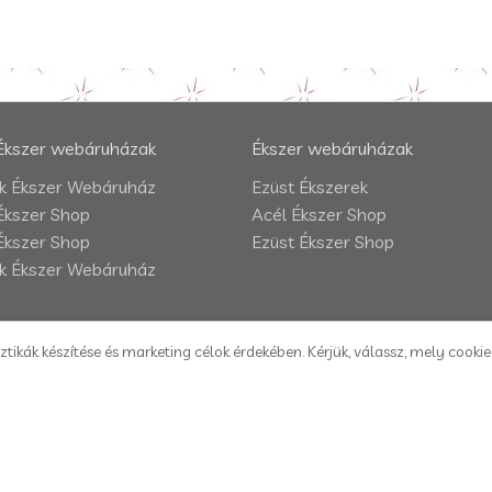
Ékszer webáruházak
Ékszer webáruházak
 Ékszer Webáruház
Ezüst Ékszerek
Ékszer Shop
Acél Ékszer Shop
Ékszer Shop
Ezüst Ékszer Shop
 Ékszer Webáruház
ztikák készítése és marketing célok érdekében. Kérjük, válassz, mely cooki