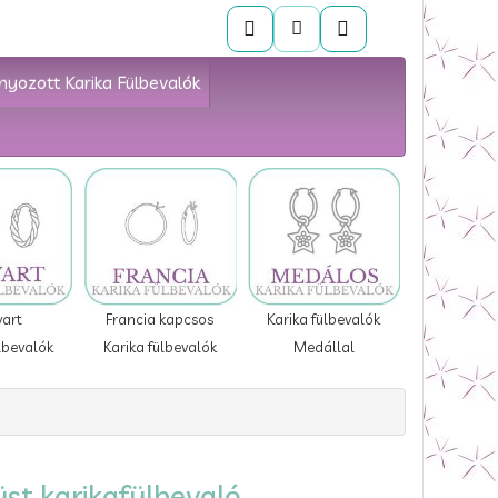
nyozott Karika Fülbevalók
vart
Francia kapcsos
Karika fülbevalók
lbevalók
Karika fülbevalók
Medállal
st karikafülbevaló