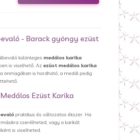
bevaló - Barack gyöngy ezüst
ülbevaló különleges
medálos karika
en is viselhető. Az
ezüst medálos karika
ka önmagában is hordható, a medál pedig
ttehető.
a Medálos Ezüst Karika
bevaló
praktikus és változatos ékszer. Ha
másikra cserélheted, vagy a karikát
ként is viselheted.