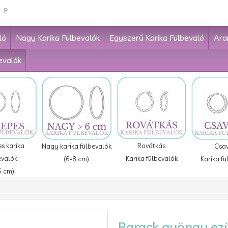
ló
Nagy Karika Fülbevalók
Egyszerű Karika Fülbevaló
Ara
evalók
Rovátkás
s karika
Nagy karika fülbevalók
Csa
Karika fülbevalók
evalók
(6-8 cm)
Karika fü
5 cm)
Barack gyöngy ezü