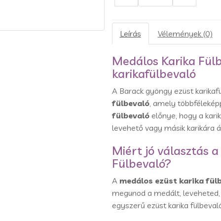
Leírás
Vélemények (0)
Medálos Karika Fül
karikafülbevaló
A Barack gyöngy ezüst karikaf
fülbevaló
, amely többféleképp
fülbevaló
előnye, hogy a kari
levehető vagy másik karikára á
Miért jó választás 
Fülbevaló?
A
medálos ezüst karika fül
megunod a medált, leveheted, 
egyszerű ezüst karika fülbevaló