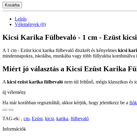
Kosárba
Leírás
Vélemények (0)
Kicsi Karika Fülbevaló - 1 cm - Ezüst kics
A 1 cm - Ezüst kicsi karika fülbevaló diszkrét és kényelmes
kicsi kar
mindennapokra, iskolába, munkába vagy több füllyukba kombinálva is 
Miért jó választás a Kicsi Ezüst Karika F
A
kicsi ezüst karika fülbevaló
nem túl feltűnő, mégis klasszikus és id
új vélemény
Ha már korábban regisztráltál, akkor kérjük, hogy jelentkezz be a
fió
TAG-ek:
,
cm
,
Ezüst
,
kicsi
,
karika
,
fülbevaló
Információk