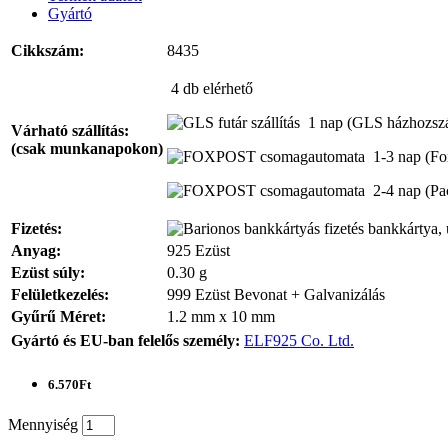
Gyártó
Cikkszám:
8435
4 db
elérhető
1 nap
(GLS házhozszál
Várható szállítás:
(csak munkanapokon)
1-3 nap
(Fo
2-4 nap
(Pa
Fizetés:
bankkártya, 
Anyag:
925 Ezüst
Ezüst súly:
0.30 g
Felületkezelés:
999 Ezüst Bevonat + Galvanizálás
Gyűrű Méret:
1.2 mm x 10 mm
Gyártó és EU-ban felelős személy:
ELF925 Co. Ltd.
6.570Ft
Mennyiség