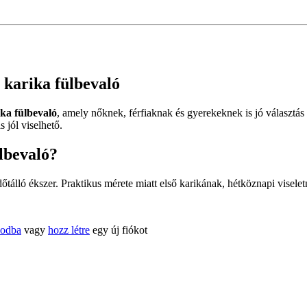
i karika fülbevaló
ika fülbevaló
, amely nőknek, férfiaknak és gyerekeknek is jó választás
jól viselhető.
ülbevaló?
őtálló ékszer. Praktikus mérete miatt első karikának, hétköznapi viseletne
kodba
vagy
hozz létre
egy új fiókot