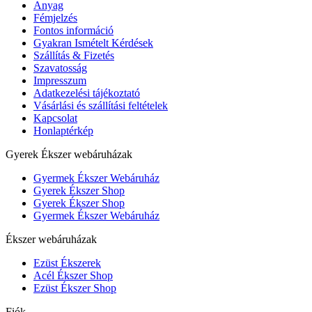
Anyag
Fémjelzés
Fontos információ
Gyakran Ismételt Kérdések
Szállítás & Fizetés
Szavatosság
Impresszum
Adatkezelési tájékoztató
Vásárlási és szállítási feltételek
Kapcsolat
Honlaptérkép
Gyerek Ékszer webáruházak
Gyermek Ékszer Webáruház
Gyerek Ékszer Shop
Gyerek Ékszer Shop
Gyermek Ékszer Webáruház
Ékszer webáruházak
Ezüst Ékszerek
Acél Ékszer Shop
Ezüst Ékszer Shop
Fiók