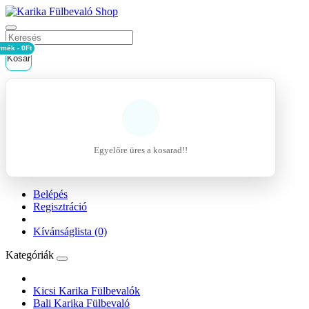
rmék - 0Ft
Kosár
Egyelőre üres a kosarad!!
Belépés
Regisztráció
Kívánságlista (0)
Kategóriák
Kicsi Karika Fülbevalók
Bali Karika Fülbevaló