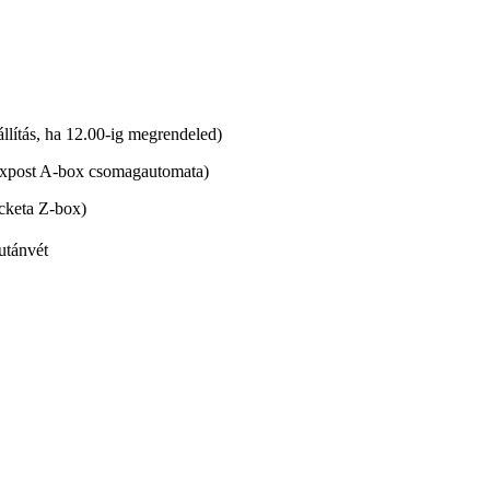
lítás, ha 12.00-ig megrendeled)
xpost A-box csomagautomata)
cketa Z-box)
utánvét