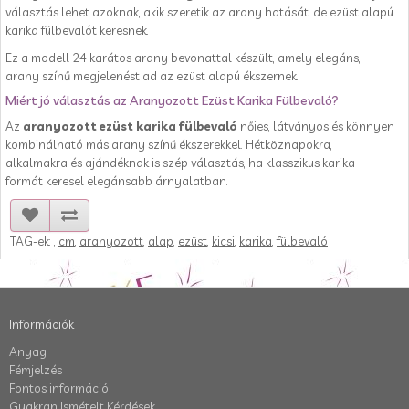
választás lehet azoknak, akik szeretik az arany hatását, de ezüst alapú
karika fülbevalót keresnek.
Ez a modell 24 karátos arany bevonattal készült, amely elegáns,
arany színű megjelenést ad az ezüst alapú ékszernek.
Miért jó választás az Aranyozott Ezüst Karika Fülbevaló?
Az
aranyozott ezüst karika fülbevaló
nőies, látványos és könnyen
kombinálható más arany színű ékszerekkel. Hétköznapokra,
alkalmakra és ajándéknak is szép választás, ha klasszikus karika
formát keresel elegánsabb árnyalatban.
TAG-ek:
,
cm
,
aranyozott
,
alap
,
ezüst
,
kicsi
,
karika
,
fülbevaló
Információk
Anyag
Fémjelzés
Fontos információ
Gyakran Ismételt Kérdések