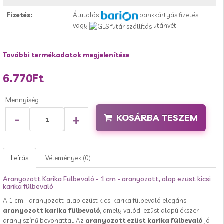
Fizetés:
Átutalás,
bankkártyás fizetés
vagy
utánvét
További termékadatok megjelenítése
6.770Ft
Mennyiség
-
+
KOSÁRBA TESZEM
Leírás
Vélemények (0)
Aranyozott Karika Fülbevaló - 1 cm - aranyozott, alap ezüst kicsi
karika fülbevaló
A 1 cm - aranyozott, alap ezüst kicsi karika fülbevaló elegáns
aranyozott karika fülbevaló
, amely valódi ezüst alapú ékszer
arany színű bevonattal. Az
aranyozott ezüst karika fülbevaló
jó