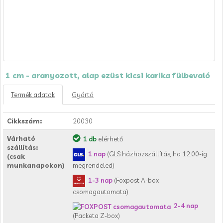
1 cm - aranyozott, alap ezüst kicsi karika fülbevaló
Termék adatok
Gyártó
Cikkszám:
20030
Várható
1 db
elérhető
szállítás:
1 nap
(GLS házhozszállítás, ha 12.00-ig
(csak
munkanapokon)
megrendeled)
1-3 nap
(Foxpost A-box
csomagautomata)
2-4 nap
(Packeta Z-box)