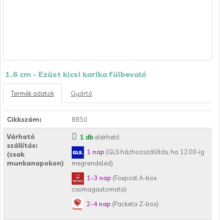
1.6 cm - Ezüst kicsi karika fülbevaló
Termék adatok
Gyártó
Cikkszám:
8850
Várható
1 db
elérhető
szállítás:
1 nap
(GLS házhozszállítás, ha 12.00-ig
(csak
munkanapokon)
megrendeled)
1-3 nap
(Foxpost A-box
csomagautomata)
2-4 nap
(Packeta Z-box)