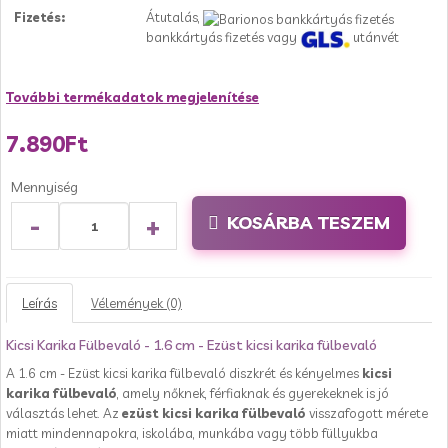
Fizetés:
Átutalás,
bankkártyás fizetés vagy
utánvét
További termékadatok megjelenítése
7.890Ft
Mennyiség
-
+
KOSÁRBA TESZEM
Leírás
Vélemények (0)
Kicsi Karika Fülbevaló - 1.6 cm - Ezüst kicsi karika fülbevaló
A 1.6 cm - Ezüst kicsi karika fülbevaló diszkrét és kényelmes
kicsi
karika fülbevaló
, amely nőknek, férfiaknak és gyerekeknek is jó
választás lehet. Az
ezüst kicsi karika fülbevaló
visszafogott mérete
miatt mindennapokra, iskolába, munkába vagy több füllyukba