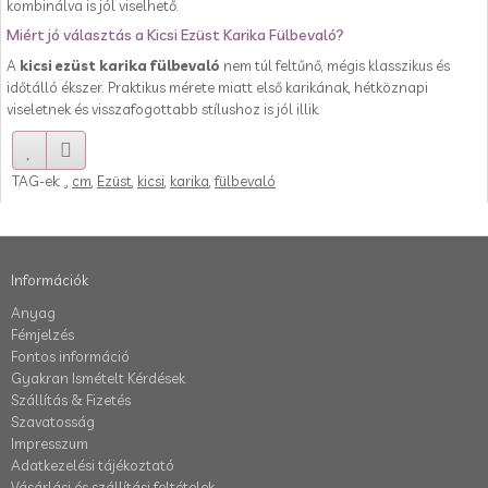
kombinálva is jól viselhető.
Miért jó választás a Kicsi Ezüst Karika Fülbevaló?
A
kicsi ezüst karika fülbevaló
nem túl feltűnő, mégis klasszikus és
időtálló ékszer. Praktikus mérete miatt első karikának, hétköznapi
viseletnek és visszafogottabb stílushoz is jól illik.
TAG-ek:
.
,
cm
,
Ezüst
,
kicsi
,
karika
,
fülbevaló
Információk
Anyag
Fémjelzés
Fontos információ
Gyakran Ismételt Kérdések
Szállítás & Fizetés
Szavatosság
Impresszum
Adatkezelési tájékoztató
Vásárlási és szállítási feltételek