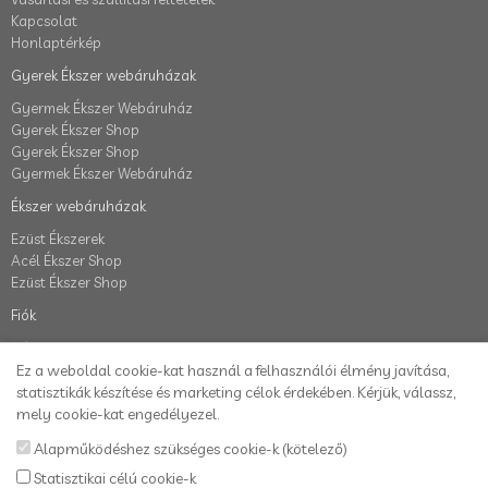
Kapcsolat
Honlaptérkép
Gyerek Ékszer webáruházak
Gyermek Ékszer Webáruház
Gyerek Ékszer Shop
Gyerek Ékszer Shop
Gyermek Ékszer Webáruház
Ékszer webáruházak
Ezüst Ékszerek
Acél Ékszer Shop
Ezüst Ékszer Shop
Fiók
Fiók
Elállás a szerződéstől
Ez a weboldal cookie-kat használ a felhasználói élmény javítása,
Rendelés követés
statisztikák készítése és marketing célok érdekében. Kérjük, válassz,
Kívánságlista
mely cookie-kat engedélyezel.
Hírlevél
Alapműködéshez szükséges cookie-k (kötelező)
Statisztikai célú cookie-k
Karikafülbevaló webáruház