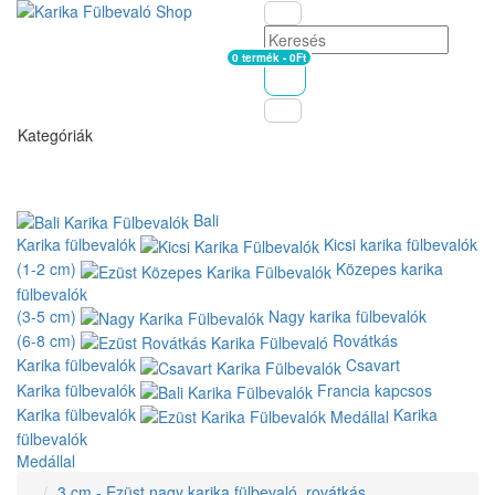
0 termék - 0Ft
Kosár
Kategóriák
Bali
Karika fülbevalók
Kicsi karika fülbevalók
(1-2 cm)
Közepes karika
fülbevalók
(3-5 cm)
Nagy karika fülbevalók
(6-8 cm)
Rovátkás
Karika fülbevalók
Csavart
Karika fülbevalók
Francia kapcsos
Karika fülbevalók
Karika
fülbevalók
Medállal
3 cm - Ezüst nagy karika fülbevaló, rovátkás