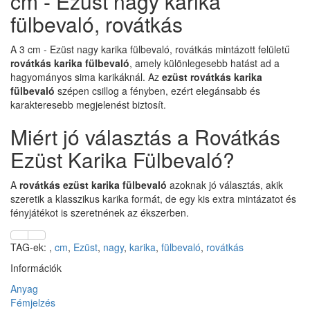
cm - Ezüst nagy karika
fülbevaló, rovátkás
A 3 cm - Ezüst nagy karika fülbevaló, rovátkás mintázott felületű
rovátkás karika fülbevaló
, amely különlegesebb hatást ad a
hagyományos sima karikáknál. Az
ezüst rovátkás karika
fülbevaló
szépen csillog a fényben, ezért elegánsabb és
karakteresebb megjelenést biztosít.
Miért jó választás a Rovátkás
Ezüst Karika Fülbevaló?
A
rovátkás ezüst karika fülbevaló
azoknak jó választás, akik
szeretik a klasszikus karika formát, de egy kis extra mintázatot és
fényjátékot is szeretnének az ékszerben.
TAG-ek:
,
cm
,
Ezüst
,
nagy
,
karika
,
fülbevaló
,
rovátkás
Információk
Anyag
Fémjelzés