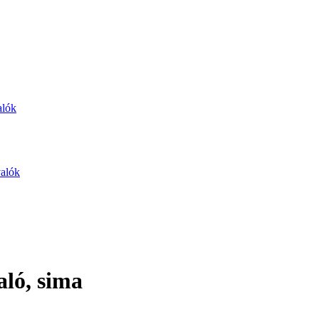
alók
valók
aló, sima