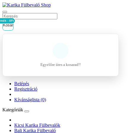
rmék - 0Ft
Kosár
Egyelőre üres a kosarad!!
Belépés
Regisztráció
Kívánságlista (0)
Kategóriák
Kicsi Karika Fülbevalók
Bali Karika Fülbevaló