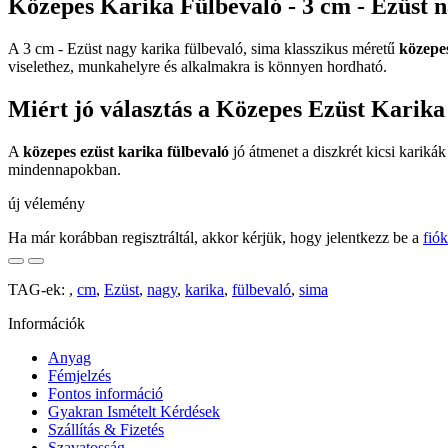
Közepes Karika Fülbevaló - 3 cm - Ezüst n
A 3 cm - Ezüst nagy karika fülbevaló, sima klasszikus méretű
közepes
viselethez, munkahelyre és alkalmakra is könnyen hordható.
Miért jó választás a Közepes Ezüst Karika
A
közepes ezüst karika fülbevaló
jó átmenet a diszkrét kicsi kariká
mindennapokban.
új vélemény
Ha már korábban regisztráltál, akkor kérjük, hogy jelentkezz be a
fió
TAG-ek:
,
cm
,
Ezüst
,
nagy
,
karika
,
fülbevaló
,
sima
Információk
Anyag
Fémjelzés
Fontos információ
Gyakran Ismételt Kérdések
Szállítás & Fizetés
Szavatosság