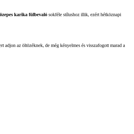
közepes karika fülbevaló
sokféle stílushoz illik, ezért hétköznapi
tert adjon az öltözéknek, de még kényelmes és visszafogott marad a