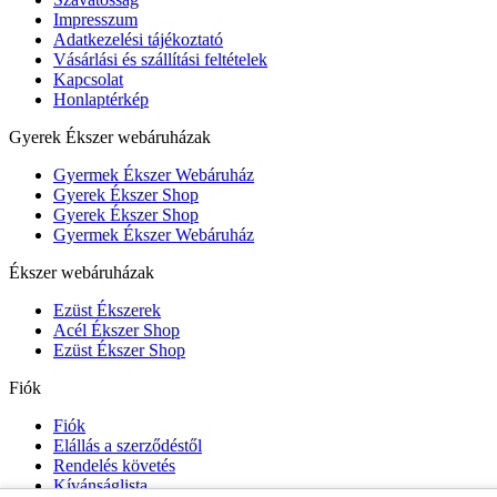
Impresszum
Adatkezelési tájékoztató
Vásárlási és szállítási feltételek
Kapcsolat
Honlaptérkép
Gyerek Ékszer webáruházak
Gyermek Ékszer Webáruház
Gyerek Ékszer Shop
Gyerek Ékszer Shop
Gyermek Ékszer Webáruház
Ékszer webáruházak
Ezüst Ékszerek
Acél Ékszer Shop
Ezüst Ékszer Shop
Fiók
Fiók
Elállás a szerződéstől
Rendelés követés
Kívánságlista