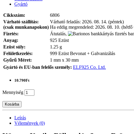
Gyártó
Cikkszám:
6806
Várható szállítás:
Várható feladás:
2026. 08. 14. (péntek)
(csak munkanapokon)
Ha eddig megrendeled:
2026. 08. 10. (hétfő
Fizetés:
Átutalás,
ban
Anyag:
925 Ezüst
Ezüst súly:
1.25 g
Felületkezelés:
999 Ezüst Bevonat + Galvanizálás
Gyűrű Méret:
1 mm x 30 mm
Gyártó és EU-ban felelős személy:
ELF925 Co. Ltd.
10.790Ft
Mennyiség
Kosárba
Leírás
Vélemények (0)