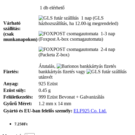
1 db
elérhető
1 nap
(GLS
Várható
házhozszállítás, ha 12.00-ig megrendeled)
szállítás:
1-3 nap
(csak
(Foxpost A-box csomagautomata)
munkanapokon)
2-4 nap
(Packeta Z-box)
Átutalás,
Fizetés:
bankkártyás fizetés vagy
utánvét
Anyag:
925 Ezüst
Ezüst súly:
0.45 g
Felületkezelés:
999 Ezüst Bevonat + Galvanizálás
Gyűrű Méret:
1.2 mm x 14 mm
Gyártó és EU-ban felelős személy:
ELF925 Co. Ltd.
7.250Ft