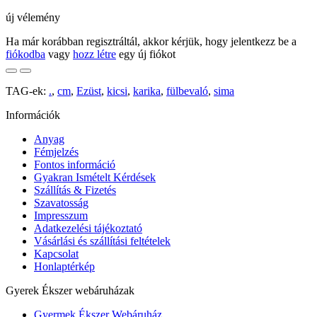
új vélemény
Ha már korábban regisztráltál, akkor kérjük, hogy jelentkezz be a
fiókodba
vagy
hozz létre
egy új fiókot
TAG-ek:
.
,
cm
,
Ezüst
,
kicsi
,
karika
,
fülbevaló
,
sima
Információk
Anyag
Fémjelzés
Fontos információ
Gyakran Ismételt Kérdések
Szállítás & Fizetés
Szavatosság
Impresszum
Adatkezelési tájékoztató
Vásárlási és szállítási feltételek
Kapcsolat
Honlaptérkép
Gyerek Ékszer webáruházak
Gyermek Ékszer Webáruház