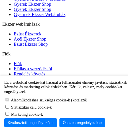
Gyerek Ékszer Shop
Gyerek Ékszer Shop
Gyermek Ékszer Webáruház
Ékszer webáruházak
Ezüst Ékszerek
Acél Ékszer Shop
Ezüst Ékszer Shop
Fiók
Fiók
Elállás a szerződéstől
Rendelés követés
Kívánságlista
Ez a weboldal cookie-kat használ a felhasználói élmény javítása, statisztikák
Hírlevél
készítése és marketing célok érdekében. Kérjük, válassz, mely cookie-kat
engedélyezel.
Karikafülbevaló webáruház
Alapműködéshez szükséges cookie-k (kötelező)
Statisztikai célú cookie-k
Marketing cookie-k
Kiválasztott engedélyezése
Összes engedélyezése