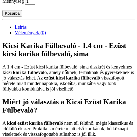
Mennyiség
Kosárba
Leírás
Vélemények (0)
Kicsi Karika Fülbevaló - 1.4 cm - Ezüst
kicsi karika fülbevaló, sima
A 1.4 cm - Ezüst kicsi karika fülbevaló, sima diszkrét és kényelmes
kicsi karika fülbevaló
, amely nőknek, férfiaknak és gyerekeknek is
jó választás lehet. Az
ezüst kicsi karika fülbevaló
visszafogott
mérete miatt mindennapokra, iskolába, munkába vagy több
füllyukba kombinálva is jól viselhető.
Miért jó választás a Kicsi Ezüst Karika
Fülbevaló?
A
kicsi ezüst karika fülbevaló
nem túl feltűnő, mégis klasszikus és
időtálló ékszer. Praktikus mérete miatt első karikának, hétköznapi
viseletnek és visszafogottabb stílushoz is jól illik.