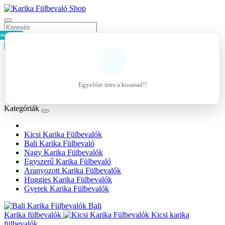
rmék - 0Ft
Kosár
Belépés
Regisztráció
Egyelőre üres a kosarad!!
Kívánságlista (0)
Kategóriák
Kicsi Karika Fülbevalók
Bali Karika Fülbevaló
Nagy Karika Fülbevalók
Egyszerű Karika Fülbevaló
Aranyozott Karika Fülbevalók
Huggies Karika Fülbevalók
Gyerek Karika Fülbevalók
Bali
Karika fülbevalók
Kicsi karika
fülbevalók