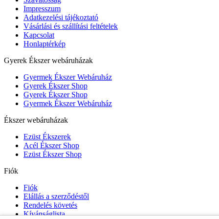
Impresszum
Adatkezelési tájékoztató
Vásárlási és szállítási feltételek
Kapcsolat
Honlaptérkép
Gyerek Ékszer webáruházak
Gyermek Ékszer Webáruház
Gyerek Ékszer Shop
Gyerek Ékszer Shop
Gyermek Ékszer Webáruház
Ékszer webáruházak
Ezüst Ékszerek
Acél Ékszer Shop
Ezüst Ékszer Shop
Fiók
Fiók
Elállás a szerződéstől
Rendelés követés
Kívánságlista