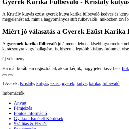
Gyerek Karika Fülbevaló - Kristály kutyás
A Kristály kutyás ezüst gyerek kutya karika fülbevaló kedves és kén
megjelenést ad, mint a hagyományos stift fülbevalók, miközben tová
Miért jó választás a Gyerek Ezüst Karika
A
gyermek karika fülbevaló
jó átmenet lehet a kisebb gyermekeknek 
karácsonyra vagy ballagásra is, hiszen a legtöbb kislány örömmel visel
új vélemény
Ha már korábban regisztráltál, akkor kérjük, hogy jelentkezz be a
fió
TAG-ek:
Kristály
,
kutyás
,
ezüst
,
gyerek
,
kutya
,
karika
,
fülbevaló
Információk
Anyag
Fémjelzés
Fontos információ
Gyakran Ismételt Kérdések
Szállítás & Fizetés
Szavatosság