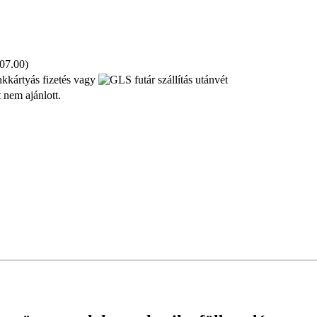
 07.00)
kkártyás fizetés vagy
utánvét
t nem ajánlott.