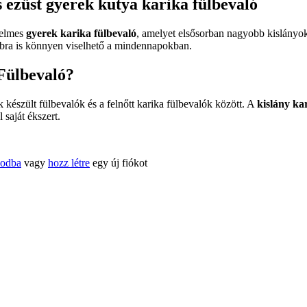
 ezüst gyerek kutya karika fülbevaló
yelmes
gyerek karika fülbevaló
, amelyet elsősorban nagyobb kislányo
bbra is könnyen viselhető a mindennapokban.
 Fülbevaló?
készült fülbevalók és a felnőtt karika fülbevalók között. A
kislány ka
 saját ékszert.
kodba
vagy
hozz létre
egy új fiókot