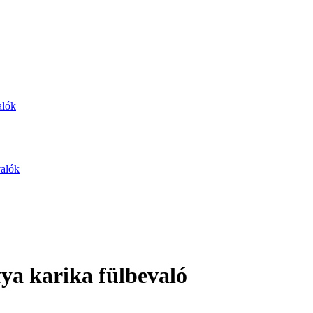
alók
valók
tya karika fülbevaló