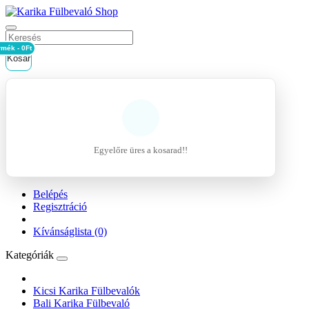
rmék - 0Ft
Kosár
Egyelőre üres a kosarad!!
Belépés
Regisztráció
Kívánságlista (0)
Kategóriák
Kicsi Karika Fülbevalók
Bali Karika Fülbevaló