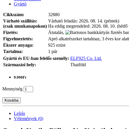
Gyártó
Cikkszám:
32880
Várható szállítás:
Várható feladás:
2026. 08. 14. (péntek)
(csak munkanapokon)
Ha eddig megrendeled:
2026. 08. 10. (hétfő
Fizetés:
Átutalás,
ban
Figyelmeztetés:
Apró alkatrészeket tartalmaz, 3 éves kor alat
Ékszer anyaga:
925 ezüst
Tartalma:
1 pár
Gyártó és EU-ban felelős személy:
ELF925 Co. Ltd.
Származási hely:
Thaiföld
9.990Ft
Mennyiség
Kosárba
Leírás
Vélemények (0)