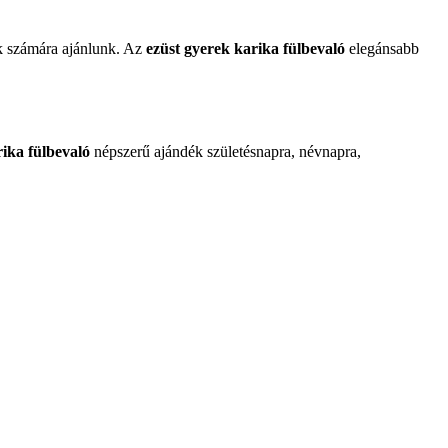
k számára ajánlunk. Az
ezüst gyerek karika fülbevaló
elegánsabb
rika fülbevaló
népszerű ajándék születésnapra, névnapra,