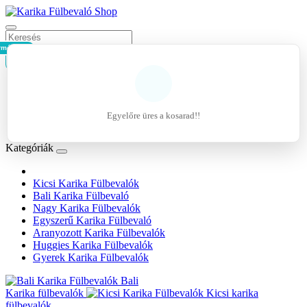
rmék - 0Ft
Kosár
Belépés
Regisztráció
Egyelőre üres a kosarad!!
Kívánságlista (0)
Kategóriák
Kicsi Karika Fülbevalók
Bali Karika Fülbevaló
Nagy Karika Fülbevalók
Egyszerű Karika Fülbevaló
Aranyozott Karika Fülbevalók
Huggies Karika Fülbevalók
Gyerek Karika Fülbevalók
Bali
Karika fülbevalók
Kicsi karika
fülbevalók