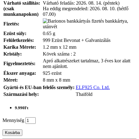
Várható szállítás:
Várható feladás:
2026. 08. 14. (péntek)
(csak
Ha eddig megrendeled:
2026. 08. 10. (hétfő
munkanapokon)
07.00)
bankkártya,
Fizetés:
utánvét
Ezüst súly:
0.65 g
Felületkezelés:
999 Ezüst Bevonat + Galvanizálás
Karika Mérete:
1.2 mm x 12 mm
Kristály:
Kövek száma : 2
Apró alkatrészeket tartalmaz, 3 éves kor alatt
Figyelmeztetés:
nem ajánlott.
Ékszer anyaga:
925 ezüst
Méret:
8 mm x 8 mm
Gyártó és EU-ban felelős személy:
ELF925 Co. Ltd.
Származási hely:
Thaiföld
9.990Ft
Mennyiség
Kosárba