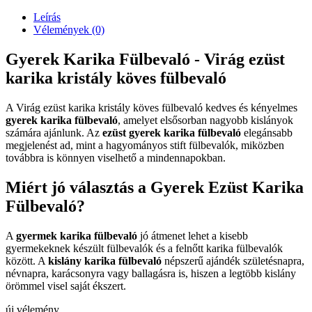
Leírás
Vélemények (0)
Gyerek Karika Fülbevaló - Virág ezüst
karika kristály köves fülbevaló
A Virág ezüst karika kristály köves fülbevaló kedves és kényelmes
gyerek karika fülbevaló
, amelyet elsősorban nagyobb kislányok
számára ajánlunk. Az
ezüst gyerek karika fülbevaló
elegánsabb
megjelenést ad, mint a hagyományos stift fülbevalók, miközben
továbbra is könnyen viselhető a mindennapokban.
Miért jó választás a Gyerek Ezüst Karika
Fülbevaló?
A
gyermek karika fülbevaló
jó átmenet lehet a kisebb
gyermekeknek készült fülbevalók és a felnőtt karika fülbevalók
között. A
kislány karika fülbevaló
népszerű ajándék születésnapra,
névnapra, karácsonyra vagy ballagásra is, hiszen a legtöbb kislány
örömmel visel saját ékszert.
új vélemény