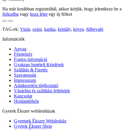
Ha már korábban regisztráltál, akkor kérjük, hogy jelentkezz be a
fiókodba
vagy
hozz létre
egy új fiókot
TAG-ek:
Virág
,
ezüst
,
karika
,
kristály
,
köves
,
fülbevaló
Információk
Anyag
Fémjelzés
Fontos információ
Gyakran Ismételt Kérdések
Szállítás & Fizetés
Szavatosság
Impresszum
Adatkezelési tájékoztató
Vásárlási és szállítási feltételek
Kapcsolat
Honlaptérkép
Gyerek Ékszer webáruházak
Gyermek Ékszer Webáruház
Gyerek Ékszer Shop