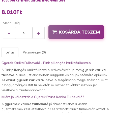
További termékadatok megjelenítése
8.010Ft
Mennyiség
-
+
KOSÁRBA TESZEM
Leírás
Vélemények (0)
Gyerek Karika Fülbevaló - Pink pillangós karikafülbevaló
A Pink pillangós karikafülbevaló kedves és kényelmes
gyerek karika
fülbevaló
, amelyet elsősorban nagyobb kislányok számára ajánlunk.
Az
ezüst gyerek karika fülbevaló
elegánsabb megjelenést ad, mint
a hagyományos stift fülbevalók, miközben továbbra is könnyen
viselhető a mindennapokban.
Miért jó választás a Gyerek Ezüst Karika Fülbevaló?
A
gyermek karika fülbevaló
jó átmenet lehet a kisebb
gyermekeknek készült fülbevalók és a felnőtt karika fülbevalók között. A