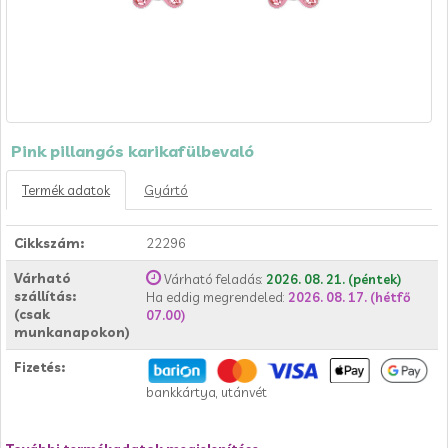
Pink pillangós karikafülbevaló
Termék adatok
Gyártó
Cikkszám:
22296
Várható
Várható feladás:
2026. 08. 21. (péntek)
szállítás:
Ha eddig megrendeled:
2026. 08. 17. (hétfő
(csak
07.00)
munkanapokon)
Fizetés:
bankkártya, utánvét