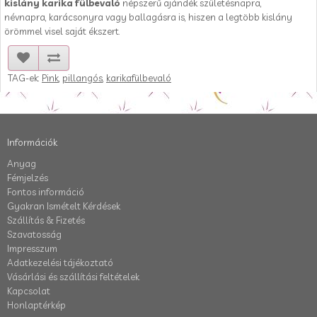
kislány karika fülbevaló
népszerű ajándék születésnapra,
névnapra, karácsonyra vagy ballagásra is, hiszen a legtöbb kislány
örömmel visel saját ékszert.
TAG-ek:
Pink
,
pillangós
,
karikafülbevaló
Információk
Anyag
Fémjelzés
Fontos információ
Gyakran Ismételt Kérdések
Szállítás & Fizetés
Szavatosság
Impresszum
Adatkezelési tájékoztató
Vásárlási és szállítási feltételek
Kapcsolat
Honlaptérkép