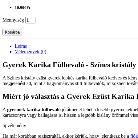
10.900Ft
Mennyiség
Kosárba
Leírás
Vélemények (0)
Gyerek Karika Fülbevaló - Színes kristály 
A Színes kristály ezüst gyerek lepkés karika fülbevaló kedves és ké
megjelenést ad, mint a hagyományos stift fülbevalók, miközben tová
Miért jó választás a Gyerek Ezüst Karika
A
gyermek karika fülbevaló
jó átmenet lehet a kisebb gyermekeknek 
karácsonyra vagy ballagásra is, hiszen a legtöbb kislány örömmel visel
új vélemény
Ha már korábban regisztráltál, akkor kérjük, hogy jelentkezz be a
fió