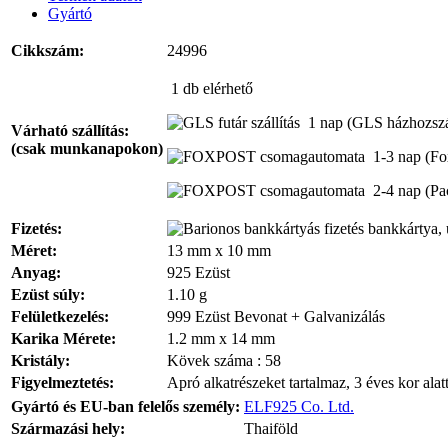
Gyártó
Cikkszám:
24996
1 db
elérhető
1 nap
(GLS házhozszál
Várható szállítás:
(csak munkanapokon)
1-3 nap
(Fo
2-4 nap
(Pa
Fizetés:
bankkártya, 
Méret:
13 mm x 10 mm
Anyag:
925 Ezüst
Ezüst súly:
1.10 g
Felületkezelés:
999 Ezüst Bevonat + Galvanizálás
Karika Mérete:
1.2 mm x 14 mm
Kristály:
Kövek száma : 58
Figyelmeztetés:
Apró alkatrészeket tartalmaz, 3 éves kor alat
Gyártó és EU-ban felelős személy:
ELF925 Co. Ltd.
Származási hely:
Thaiföld