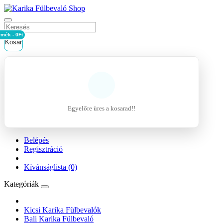
rmék - 0Ft
Kosár
Egyelőre üres a kosarad!!
Belépés
Regisztráció
Kívánságlista (0)
Kategóriák
Kicsi Karika Fülbevalók
Bali Karika Fülbevaló