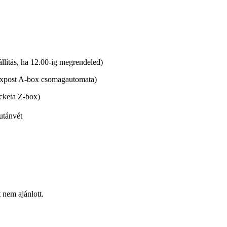
lítás, ha 12.00-ig megrendeled)
xpost A-box csomagautomata)
cketa Z-box)
utánvét
t nem ajánlott.