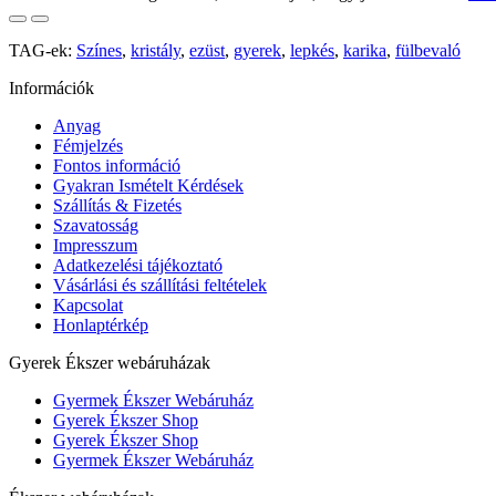
TAG-ek:
Színes
,
kristály
,
ezüst
,
gyerek
,
lepkés
,
karika
,
fülbevaló
Információk
Anyag
Fémjelzés
Fontos információ
Gyakran Ismételt Kérdések
Szállítás & Fizetés
Szavatosság
Impresszum
Adatkezelési tájékoztató
Vásárlási és szállítási feltételek
Kapcsolat
Honlaptérkép
Gyerek Ékszer webáruházak
Gyermek Ékszer Webáruház
Gyerek Ékszer Shop
Gyerek Ékszer Shop
Gyermek Ékszer Webáruház