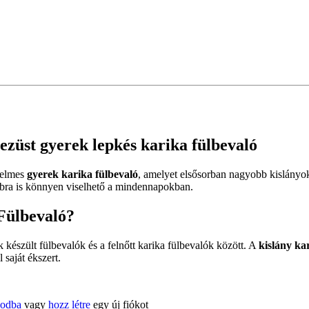
ezüst gyerek lepkés karika fülbevaló
nyelmes
gyerek karika fülbevaló
, amelyet elsősorban nagyobb kislányo
bbra is könnyen viselhető a mindennapokban.
 Fülbevaló?
készült fülbevalók és a felnőtt karika fülbevalók között. A
kislány ka
 saját ékszert.
kodba
vagy
hozz létre
egy új fiókot