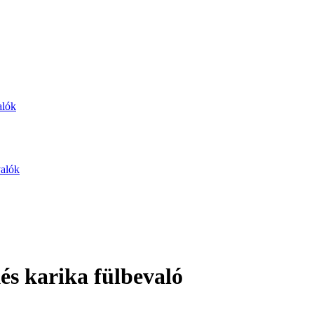
alók
valók
kés karika fülbevaló