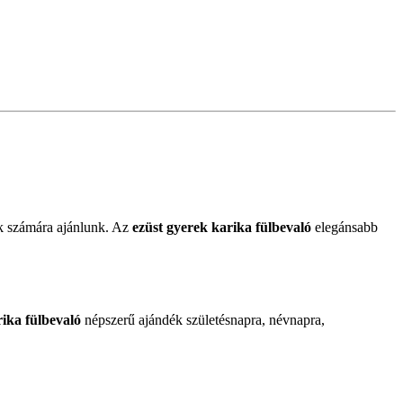
k számára ajánlunk. Az
ezüst gyerek karika fülbevaló
elegánsabb
rika fülbevaló
népszerű ajándék születésnapra, névnapra,