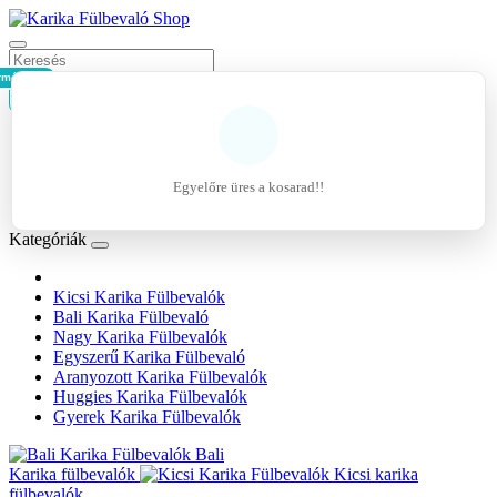
rmék - 0Ft
Kosár
Belépés
Regisztráció
Egyelőre üres a kosarad!!
Kívánságlista (0)
Kategóriák
Kicsi Karika Fülbevalók
Bali Karika Fülbevaló
Nagy Karika Fülbevalók
Egyszerű Karika Fülbevaló
Aranyozott Karika Fülbevalók
Huggies Karika Fülbevalók
Gyerek Karika Fülbevalók
Bali
Karika fülbevalók
Kicsi karika
fülbevalók