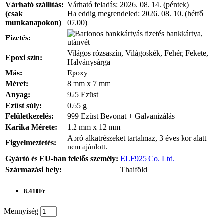
Várható szállítás:
Várható feladás:
2026. 08. 14. (péntek)
(csak
Ha eddig megrendeled:
2026. 08. 10. (hétfő
munkanapokon)
07.00)
bankkártya,
Fizetés:
utánvét
Világos rózsaszín, Világoskék, Fehér, Fekete,
Epoxi szín:
Halványsárga
Más:
Epoxy
Méret:
8 mm x 7 mm
Anyag:
925 Ezüst
Ezüst súly:
0.65 g
Felületkezelés:
999 Ezüst Bevonat + Galvanizálás
Karika Mérete:
1.2 mm x 12 mm
Apró alkatrészeket tartalmaz, 3 éves kor alatt
Figyelmeztetés:
nem ajánlott.
Gyártó és EU-ban felelős személy:
ELF925 Co. Ltd.
Származási hely:
Thaiföld
8.410Ft
Mennyiség