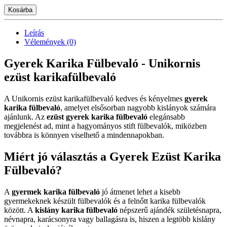
Kosárba
Leírás
Vélemények (0)
Gyerek Karika Fülbevaló - Unikornis
ezüst karikafülbevaló
A Unikornis ezüst karikafülbevaló kedves és kényelmes
gyerek
karika fülbevaló
, amelyet elsősorban nagyobb kislányok számára
ajánlunk. Az
ezüst gyerek karika fülbevaló
elegánsabb
megjelenést ad, mint a hagyományos stift fülbevalók, miközben
továbbra is könnyen viselhető a mindennapokban.
Miért jó választás a Gyerek Ezüst Karika
Fülbevaló?
A
gyermek karika fülbevaló
jó átmenet lehet a kisebb
gyermekeknek készült fülbevalók és a felnőtt karika fülbevalók
között. A
kislány karika fülbevaló
népszerű ajándék születésnapra,
névnapra, karácsonyra vagy ballagásra is, hiszen a legtöbb kislány