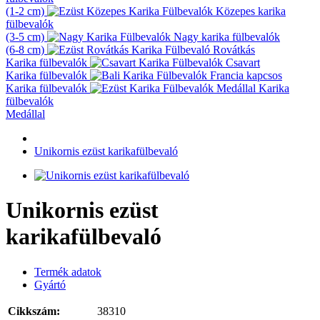
(1-2 cm)
Közepes karika
fülbevalók
(3-5 cm)
Nagy karika fülbevalók
(6-8 cm)
Rovátkás
Karika fülbevalók
Csavart
Karika fülbevalók
Francia kapcsos
Karika fülbevalók
Karika
fülbevalók
Medállal
Unikornis ezüst karikafülbevaló
Unikornis ezüst
karikafülbevaló
Termék adatok
Gyártó
Cikkszám:
38310