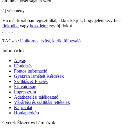
örömmel visel saját ékszert.
új vélemény
Ha már korábban regisztráltál, akkor kérjük, hogy jelentkezz be a
fiókodba
vagy
hozz létre
egy új fiókot
TAG-ek:
Unikornis
,
ezüst
,
karikafülbevaló
Információk
Anyag
Fémjelzés
Fontos információ
Gyakran Ismételt Kérdések
Szállítás & Fizetés
Szavatosság
Impresszum
Adatkezelési tájékoztató
Vásárlási és szállítási feltételek
Kapcsolat
Honlaptérkép
Gyerek Ékszer webáruházak